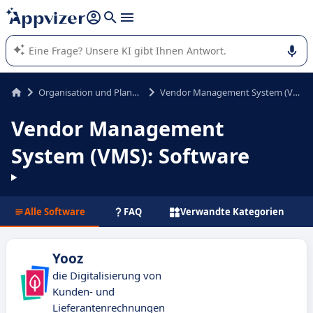
beantworten (mehrere Zeilen mit
Shift + Eingabe
).
Die KI von Appvizer führt Sie bei der Nutzung oder Auswahl
von SaaS-Software in Unternehmen.
Organisation und Planung
Vendor Management System (VMS)
Vendor Management
System (VMS): Software
Alle Software
FAQ
Verwandte Kategorien
Yooz
die Digitalisierung von
Kunden- und
Lieferantenrechnungen