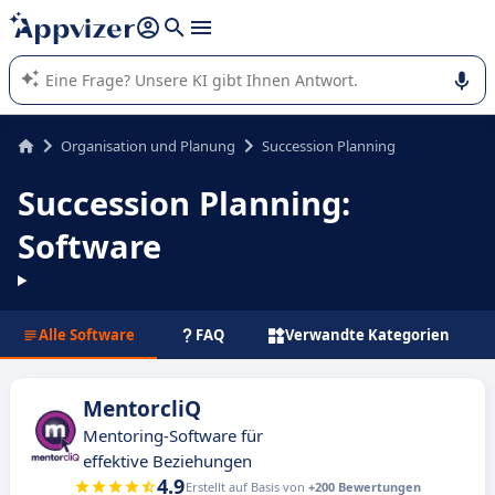
beantworten (mehrere Zeilen mit
Shift + Eingabe
).
Die KI von Appvizer führt Sie bei der Nutzung oder Auswahl
von SaaS-Software in Unternehmen.
Organisation und Planung
Succession Planning
Succession Planning:
Software
Alle Software
FAQ
Verwandte Kategorien
MentorcliQ
Mentoring-Software für
effektive Beziehungen
4.9
Erstellt auf Basis von
+200 Bewertungen