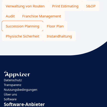
Verwaltung von Routen
Print Estimating
S&OP
Audit
Franchise Management
Succession Planning
Floor Plan
Physische Sicherheit
Instandhaltung
Datenschutz
Transparenz
Nutzungsbedingungen
Über uns
Software
Software-Anbieter