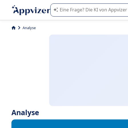
Die KI von Appvizer führt Sie bei d
Analyse
Analyse