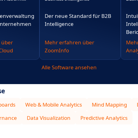
tenverwaltung
Der neue Standard für B2B
Intu
Unternehmen
Intelligence
Intel
Beri
 über
Mehr erfahren über
Mehr
Cloud
ZoomInfo
Anal
Alle Software ansehen
se
boards
Web & Mobile Analytics
Mind Mapping
rnance
Data Visualization
Predictive Analytics