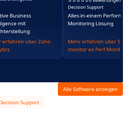
0 Bewertungen
Decision Support
itive Business
Alles-in-einem Performance
ligence mit
Monitoring Lösung
chterstellung
 erfahren über Zoho
Mehr erfahren über Strat
ytics
monitor ex Perf Monitor
Alle Software anzeigen
Decision Support