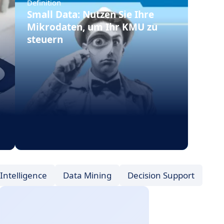
Definition
Small Data: Nutzen Sie Ihre
Mikrodaten, um Ihr KMU zu
steuern
Intelligence
Data Mining
Decision Support