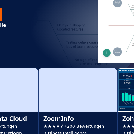
lle
ata Cloud
ZoomInfo
Zoh
rtungen
+200 Bewertungen
t Platform
Business Intelligence
Busin