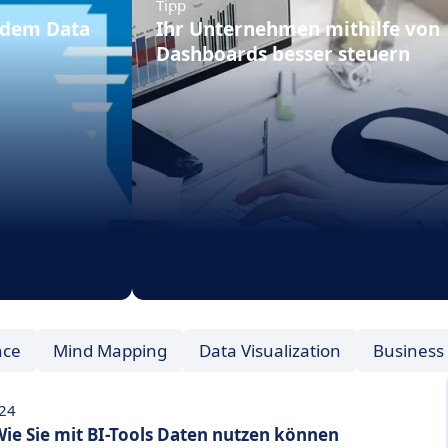
Tipp
t dem Data
Ihr Unternehmen mithilfe von
Dashboards besser steuern
nce
Mind Mapping
Data Visualization
Business 
024
Wie Sie mit BI-Tools Daten nutzen können