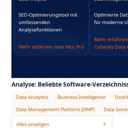
(DMP)
SEO-Optimierungstool mit
Optimierte Da
umfassenden
für moderne 
Analysefunktionen
Mehr erfahren
Mehr erfahren über Moz Pro
Cohesity Data 
Analyse: Beliebte Software-Verzeichnis
Data Analytics
Business Intelligence
Dash
Data Management Platform (DMP)
Data Gove
Alles anzeigen