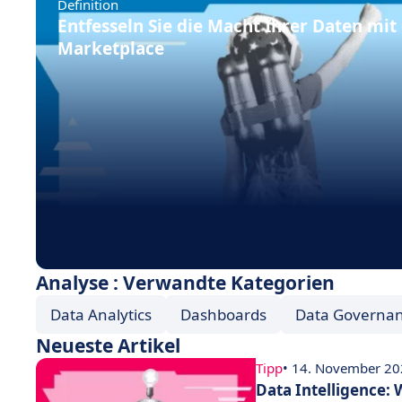
Definition
Entfesseln Sie die Macht Ihrer Daten mi
Marketplace
Analyse : Verwandte Kategorien
Data Analytics
Dashboards
Data Governa
Neueste Artikel
Tipp
• 14. November 2
Data Intelligence: 