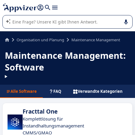
beantworten (mehrere Zeilen mit
Shift + Eingabe
).
Die KI von Appvizer führt Sie bei der Nutzung oder Auswahl
von SaaS-Software in Unternehmen.
Organisation und Planung
Maintenance Management
Maintenance Management:
Software
Alle Software
FAQ
Verwandte Kategorien
Fracttal One
Komplettlösung für
Instandhaltungsmanagement
CMMS/GMAO