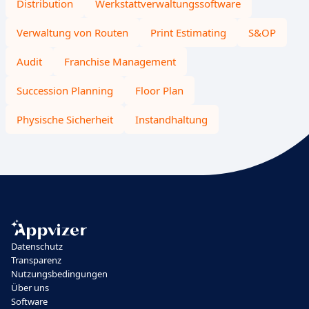
Distribution
Werkstattverwaltungssoftware
Verwaltung von Routen
Print Estimating
S&OP
Audit
Franchise Management
Succession Planning
Floor Plan
Physische Sicherheit
Instandhaltung
Datenschutz
Transparenz
Nutzungsbedingungen
Über uns
Software