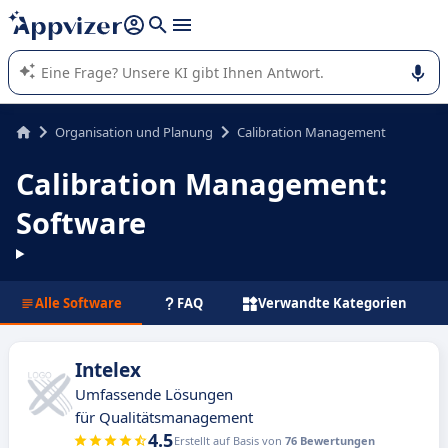
beantworten (mehrere Zeilen mit
Shift + Eingabe
).
Die KI von Appvizer führt Sie bei der Nutzung oder Auswahl
von SaaS-Software in Unternehmen.
Organisation und Planung
Calibration Management
Calibration Management:
Software
Alle Software
FAQ
Verwandte Kategorien
Intelex
Umfassende Lösungen
für Qualitätsmanagement
4.5
Erstellt auf Basis von
76 Bewertungen