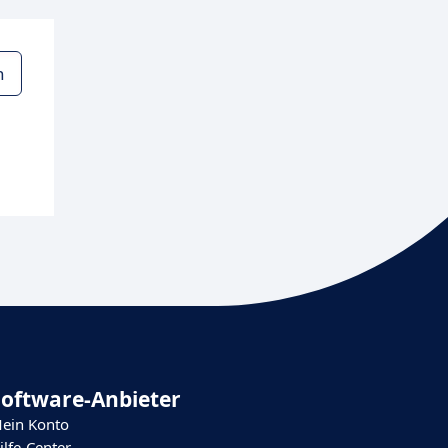
n
Software-Anbieter
ein Konto
ilfe-Center