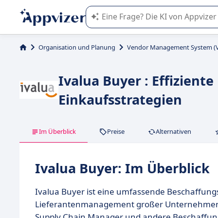
Die KI von Appvizer führt Sie bei d
Organisation und Planung
Vendor Management System (
Ivalua Buyer : Effizient
Einkaufsstrategien
Im Überblick
Preise
Alternativen
Ivalua Buyer: Im Überblick
Ivalua Buyer ist eine umfassende Beschaffungs
Lieferantenmanagement großer Unternehmen zu 
Supply Chain Manager und andere Beschaffu