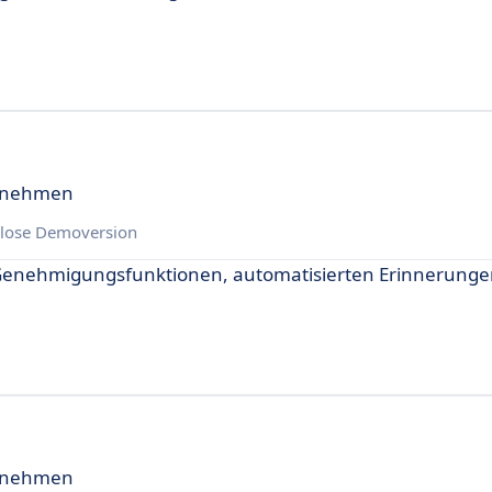
ernehmen
lose Demoversion
d Genehmigungsfunktionen, automatisierten Erinnerung
ernehmen