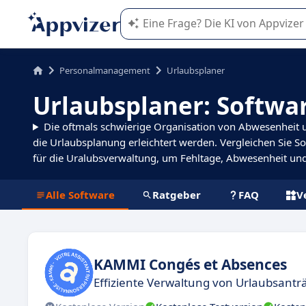
Die KI von Appvizer führt Sie bei d
Personalmanagement
Urlaubsplaner
Urlaubsplaner: Softwa
Die oftmals schwierige Organisation von Abwesenheit 
die Urlaubsplanung erleichtert werden. Vergleichen Sie S
für die Uralubsverwaltung, um Fehltage, Abwesenheit u
Alle Software
Ratgeber
FAQ
V
KAMMI Congés et Absences
Effiziente Verwaltung von Urlaubsan