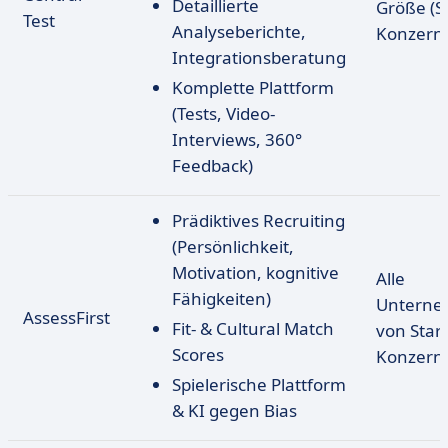
Detaillierte
Größe (St
Test
Analyseberichte,
Konzern
Integrationsberatung
Komplette Plattform
(Tests, Video-
Interviews, 360°
Feedback)
Prädiktives Recruiting
(Persönlichkeit,
Motivation, kognitive
Alle
Fähigkeiten)
Unterne
AssessFirst
Fit- & Cultural Match
von Start
Scores
Konzern
Spielerische Plattform
& KI gegen Bias