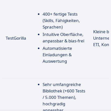
400+ fertige Tests
(Skills, Fähigkeiten,
Sprachen)
Kleine bi
Intuitive Oberfläche,
TestGorilla
Unterne
anpassbar & bias-frei
ETI, Kon
Automatisierte
Einladungen &
Auswertung
Sehr umfangreiche
Bibliothek (+600 Tests
/ 5.000 Themen),
hochgradig
anpassbar