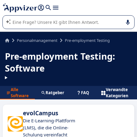
beantworten (mehrere Zeilen mit
Shift + Eingabe
).
Die KI von Appvizer führt Sie bei der Nutzung oder Auswahl
von SaaS-Software in Unternehmen.
Personalmanagement
Pre-employment Testing
Pre-employment Testing:
Software
Alle
Verwandte
Ratgeber
FAQ
Software
Kategorien
evolCampus
Die E-Learning-Plattform
(LMS), die die Online-
Schulung vereinfacht