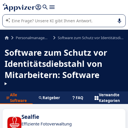
beantworten (mehrere Zeilen mit
Shift + Eingabe
).
Die KI von Appvizer führt Sie bei der Nutzung oder Auswahl
von SaaS-Software in Unternehmen.
Personalmanagement
Software zum Schutz vor Identitätsdiebstahl von Mitarbeitern
Software zum Schutz vor
Identitätsdiebstahl von
Mitarbeitern: Software
Alle
Verwandte
Ratgeber
FAQ
Software
Kategorien
Sealfie
Effiziente Fotoverwaltung