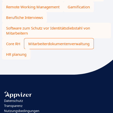
Remote Working Management
Gamification
Berufliche Interviews
Software zum Schutz vor Identitätsdiebstahl von
Mitarbeitern
Core RH
Mitarbeiterdokumentenverwaltung
HR planung
Datenschutz
Transparenz
Nutzungsbedingungen