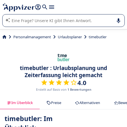
beantworten (mehrere Zeilen mit
Shift + Eingabe
).
Die KI von Appvizer führt Sie bei der Nutzung oder Auswahl
von SaaS-Software in Unternehmen.
Personalmanagement
Urlaubsplaner
timebutler
timebutler : Urlaubsplanung und
Zeiterfassung leicht gemacht
4.0
Erstellt auf Basis von
1 Bewertungen
Im Überblick
Preise
Alternativen
Bewe
timebutler: Im