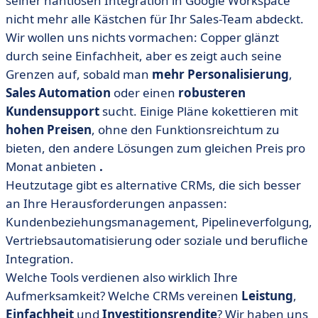
seiner nahtlosen Integration in Google Workspace
• Vergleichstabelle der 13 besten Alternativen zu
Copper
nicht mehr alle Kästchen für Ihr Sales-Team abdeckt.
Wir wollen uns nichts vormachen: Copper glänzt
• Unsere Top 13 Software-Alternativen zu Copper
durch seine Einfachheit, aber es zeigt auch seine
• Wie wählen Sie die richtige Alternative zu Copper?
Grenzen auf, sobald man
mehr Personalisierung
,
• Es ist an der Zeit, Ihr CRM mit Ihren Ambitionen in
Sales Automation
oder einen
robusteren
Einklang zu bringen.
Kundensupport
sucht. Einige Pläne kokettieren mit
hohen Preisen
, ohne den Funktionsreichtum zu
bieten, den andere Lösungen zum gleichen Preis pro
Monat anbieten
.
Heutzutage gibt es alternative CRMs, die sich besser
an Ihre Herausforderungen anpassen:
Kundenbeziehungsmanagement, Pipelineverfolgung,
Vertriebsautomatisierung oder soziale und berufliche
Integration.
Welche Tools verdienen also wirklich Ihre
Aufmerksamkeit? Welche CRMs vereinen
Leistung
,
Einfachheit
und
Investitionsrendite
? Wir haben uns