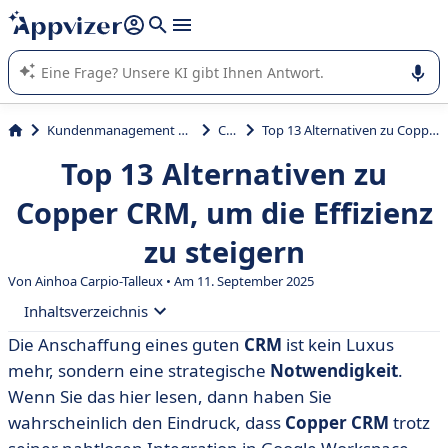
beantworten (mehrere Zeilen mit
Shift + Eingabe
).
Die KI von Appvizer führt Sie bei der Nutzung oder Auswahl
von SaaS-Software in Unternehmen.
Kundenmanagement und Vertrieb
CRM
Top 13 Alternativen zu Copper CRM, um die Effizienz zu steigern
Top 13 Alternativen zu
Copper CRM, um die Effizienz
zu steigern
Von Ainhoa Carpio-Talleux • Am 11. September 2025
Inhaltsverzeichnis
Die Anschaffung eines guten
CRM
ist kein Luxus
• Was ist Copper?
mehr, sondern eine strategische
Notwendigkeit
.
• Warum sollte man eine Alternative zu Copper in
Wenn Sie das hier lesen, dann haben Sie
Betracht ziehen?
wahrscheinlich den Eindruck, dass
Copper CRM
trotz