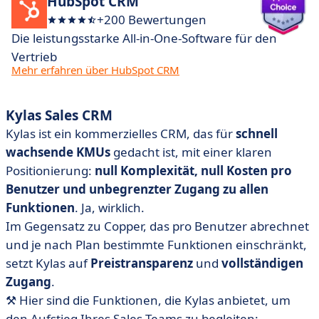
HubSpot CRM
+200 Bewertungen
Die leistungsstarke All-in-One-Software für den
Vertrieb
Mehr erfahren über HubSpot CRM
Kylas Sales CRM
Kylas ist ein kommerzielles CRM, das für
schnell
wachsende KMUs
gedacht ist, mit einer klaren
Positionierung:
null Komplexität, null Kosten pro
Benutzer und unbegrenzter Zugang zu allen
Funktionen
. Ja, wirklich.
Im Gegensatz zu Copper, das pro Benutzer abrechnet
und je nach Plan bestimmte Funktionen einschränkt,
setzt Kylas auf
Preistransparenz
und
vollständigen
Zugang
.
⚒️ Hier sind die Funktionen, die Kylas anbietet, um
den Aufstieg Ihres Sales-Teams zu begleiten: