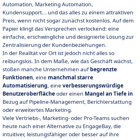
Betracht ziehen?
Automation, Marketing Automation,
Kundensupport... und das alles zu einem attraktiven
• Vergleichstabelle der 9 besten Alternativen zu
EngageBay.
Preis, wenn nicht sogar zunächst kostenlos. Auf dem
Papier klingt das Versprechen verlockend: eine
• Unsere Auswahl an Alternativen zu EngageBay.
einfache, erschwingliche und designierte Lösung zur
• Wie wählt man ein CRM aus?
Zentralisierung der Kundenbeziehungen.
• EngageBay: Ein guter Einstieg ... aber nicht immer die
In der Realität vor Ort ist jedoch nicht alles so
beste Lösung.
reibungslos. In dem Maße, wie das Geschäft wächst,
stoßen manche Unternehmen auf
begrenzte
Funktionen
, eine
manchmal starre
Automatisierung
, eine
verbesserungswürdige
Benutzeroberfläche
oder einen
Mangel an Tiefe in
Bezug auf Pipeline-Management, Berichterstattung
oder erweitertes Marketing.
Viele Vertriebs-, Marketing- oder Pro-Teams suchen
heute nach einer Alternative zu EngageBay, die
intuitiver, leistungsfähiger oder besser auf ihre