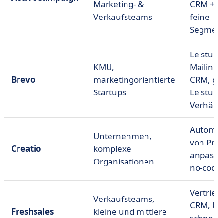
Marketing- &
CRM + 
Verkaufsteams
feine
Segmen
Leistun
KMU,
Mailing
Brevo
marketingorientierte
CRM, gu
Startups
Leistun
Verhält
Automa
Unternehmen,
von Pro
Creatio
komplexe
anpass
Organisationen
no-cod
Vertrie
Verkaufsteams,
CRM, kl
Freshsales
kleine und mittlere
schnell