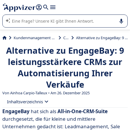
beantworten (mehrere Zeilen mit
Shift + Eingabe
).
Die KI von Appvizer führt Sie bei der Nutzung oder Auswahl
von SaaS-Software in Unternehmen.
Kundenmanagement und Vertrieb
CRM
Alternative zu EngageBay: 9 leistungsstärkere CRMs zur Automatisierung Ihrer Verkäufe
Alternative zu EngageBay: 9
leistungsstärkere CRMs zur
Automatisierung Ihrer
Verkäufe
Von Ainhoa Carpio-Talleux • Am 26. Dezember 2025
Inhaltsverzeichnis
EngageBay
hat sich als
All-in-One-CRM-Suite
• Was ist EngageBay?
durchgesetzt, die für kleine und mittlere
• Warum sollten Sie eine Alternative zu EngageBay in
Unternehmen gedacht ist: Leadmanagement, Sale