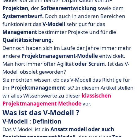
Modell vor allem bei der Organisation
von
IT-
• Welches Modell für Ihren Erfolg?
Projekten
, der
Softwareentwicklung
sowie
dem
Systementwurf.
Doch auch in anderen Bereichen
funktioniert das
V-Modell
sehr gut für das
Management
bestimmter Projekte und für die
Qualitätssicherung.
Dennoch haben sich im Laufe der Jahre immer mehr
andere
Projektmanagement-Modelle
entwickelt.
Man hört immer öfter Agilität
oder Scrum
. Ist das V-
Modell obsolet geworden?
Sie möchten wissen, ob das V-Modell das Richtige für
Ihr
Projektmanagement
ist? In diesem Artikel stellen
wir alles Wissenswerte zu dieser
klassischen
Projektmanagement-Methode
vor.
Was ist das V-Modell ?
V-Modell : Definition
Das V-Modell ist ein
Ansatz modell oder auch