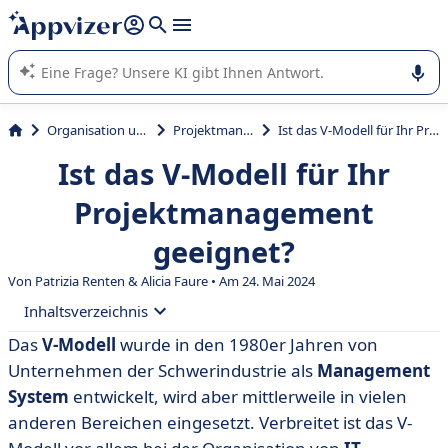
beantworten (mehrere Zeilen mit
Shift + Eingabe
).
Die KI von Appvizer führt Sie bei der Nutzung oder Auswahl
von SaaS-Software in Unternehmen.
Organisation und Planung
Projektmanagement
Ist das V-Modell für Ihr Projektmanagement geeignet?
Ist das V-Modell für Ihr
Projektmanagement
geeignet?
Von Patrizia Renten & Alicia Faure • Am 24. Mai 2024
Inhaltsverzeichnis
Das
V-Modell
wurde in den 1980er Jahren von
• Was ist das V-Modell ?
Unternehmen der Schwerindustrie als
Management
• Das V-Modell XT
System
entwickelt, wird aber mittlerweile in vielen
anderen Bereichen eingesetzt. Verbreitet ist das V-
• 3 Alternativen zum V-Modell