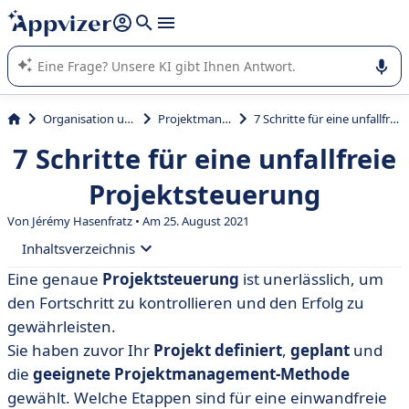
beantworten (mehrere Zeilen mit
Shift + Eingabe
).
Die KI von Appvizer führt Sie bei der Nutzung oder Auswahl
von SaaS-Software in Unternehmen.
Organisation und Planung
Projektmanagement
7 Schritte für eine unfallfreie Projektsteuerung
7 Schritte für eine unfallfreie
Projektsteuerung
Von
Jérémy Hasenfratz
• Am 25. August 2021
Inhaltsverzeichnis
Eine genaue
Projektsteuerung
ist unerlässlich, um
• Was bedeutet Projektsteuerung? - Definition
den Fortschritt zu kontrollieren und den Erfolg zu
• Aufgaben des Projektleiters
gewährleisten.
Sie haben zuvor Ihr
Projekt definiert
,
geplant
und
• In 7 einfachen Schritten Projekte steuern
die
geeignete Projektmanagement-Methode
• Projektsteuerung ist für Sie kein Geheimnis mehr
gewählt. Welche Etappen sind für eine einwandfreie