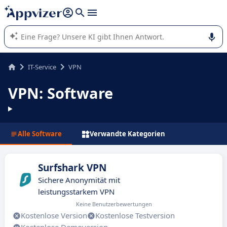
beantworten (mehrere Zeilen mit
Shift + Eingabe
).
Die KI von Appvizer führt Sie bei der Nutzung oder Auswahl
von SaaS-Software in Unternehmen.
IT-Service
VPN
VPN: Software
Alle Software
Verwandte Kategorien
Surfshark VPN
Sichere Anonymität mit
leistungsstarkem VPN
Keine Benutzerbewertungen
Kostenlose Version
Kostenlose Testversion