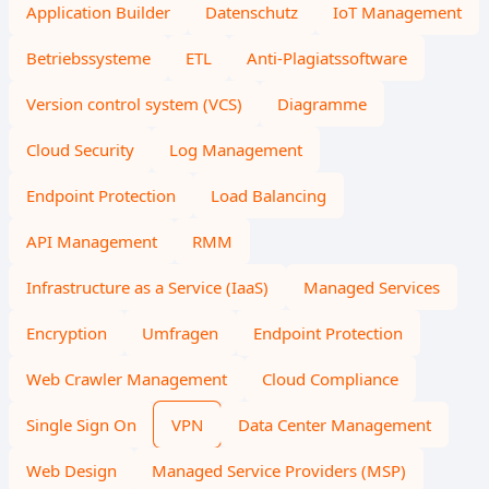
Application Builder
Datenschutz
IoT Management
Betriebssysteme
ETL
Anti-Plagiatssoftware
Version control system (VCS)
Diagramme
Cloud Security
Log Management
Endpoint Protection
Load Balancing
API Management
RMM
Infrastructure as a Service (IaaS)
Managed Services
Encryption
Umfragen
Endpoint Protection
Web Crawler Management
Cloud Compliance
Single Sign On
VPN
Data Center Management
Web Design
Managed Service Providers (MSP)