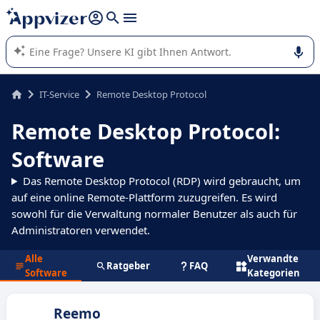
beantworten (mehrere Zeilen mit
Shift + Eingabe
).
Die KI von Appvizer führt Sie bei der Nutzung oder Auswahl
von SaaS-Software in Unternehmen.
IT-Service
Remote Desktop Protocol
Remote Desktop Protocol:
Software
Das Remote Desktop Protocol (RDP) wird gebraucht, um
auf eine online Remote-Plattform zuzugreifen. Es wird
sowohl für die Verwaltung normaler Benutzer als auch für
Administratoren verwendet.
Alle
Verwandte
Ratgeber
FAQ
Software
Kategorien
Reemo