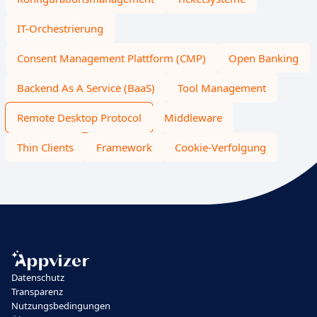
IT-Orchestrierung
Consent Management Plattform (CMP)
Open Banking
Backend As A Service (BaaS)
Tool Management
Remote Desktop Protocol
Middleware
Thin Clients
Framework
Cookie-Verfolgung
Datenschutz
Transparenz
Nutzungsbedingungen