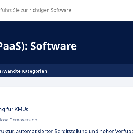
er Nutzung oder Auswahl von SaaS-Software in Unternehmen.
PaaS): Software
erwandte Kategorien
g für KMUs
lose Demoversion
uktur, automatisierter Bereitstellung und hoher Verfügb