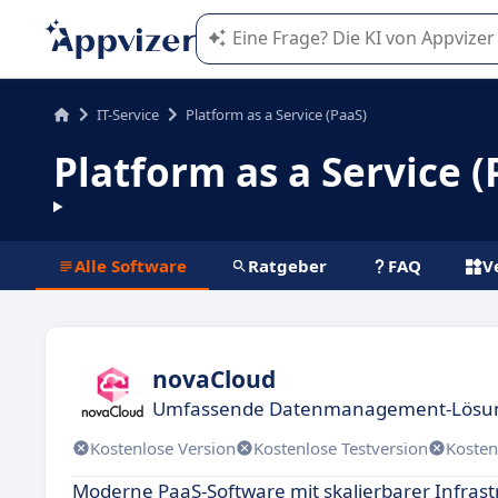
Die KI von Appvizer führt Sie bei d
IT-Service
Platform as a Service (PaaS)
Platform as a Service (
Alle Software
Ratgeber
FAQ
V
novaCloud
Umfassende Datenmanagement-Lösun
Kostenlose Version
Kostenlose Testversion
Kosten
Moderne PaaS-Software mit skalierbarer Infrastr