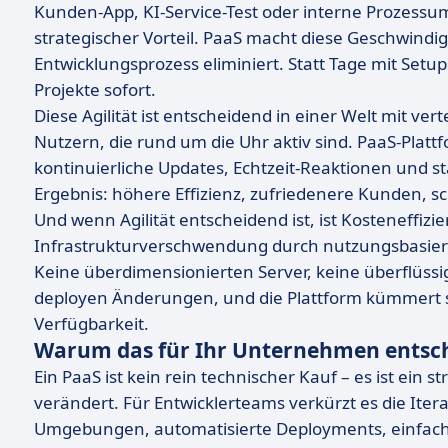
Kunden-App, KI-Service-Test oder interne Prozessum
strategischer Vorteil. PaaS macht diese Geschwindi
Entwicklungsprozess eliminiert. Statt Tage mit Setu
Projekte sofort.
Diese Agilität ist entscheidend in einer Welt mit v
Nutzern, die rund um die Uhr aktiv sind. PaaS-Plat
kontinuierliche Updates, Echtzeit-Reaktionen und st
Ergebnis: höhere Effizienz, zufriedenere Kunden, 
Und wenn Agilität entscheidend ist, ist Kosteneffizi
Infrastrukturverschwendung durch nutzungsbasier
Keine überdimensionierten Server, keine überflüssi
deployen Änderungen, und die Plattform kümmert si
Verfügbarkeit.
Warum das für Ihr Unternehmen entsch
Ein PaaS ist kein rein technischer Kauf – es ist ein s
verändert. Für Entwicklerteams verkürzt es die Itera
Umgebungen, automatisierte Deployments, einfache