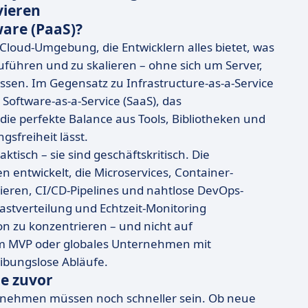
vieren
ware (PaaS)?
e Cloud-Umgebung, die Entwicklern alles bietet, was
führen und zu skalieren – ohne sich um Server,
en. Im Gegensatz zu Infrastructure-as-a-Service
 Software-as-a-Service (SaaS), das
die perfekte Balance aus Tools, Bibliotheken und
sfreiheit lässt.
tisch – sie sind geschäftskritisch. Die
 entwickelt, die Microservices, Container-
ieren, CI/CD-Pipelines und nahtlose DevOps-
Lastverteilung und Echtzeit-Monitoring
on zu konzentrieren – und nicht auf
nem MVP oder globales Unternehmen mit
ibungslose Abläufe.
je zuvor
nternehmen müssen noch schneller sein. Ob neue