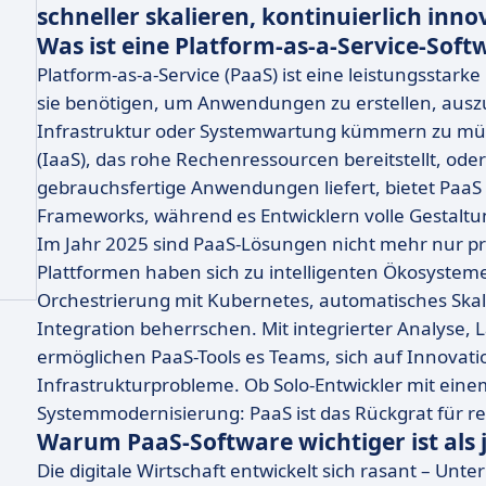
schneller skalieren, kontinuierlich inno
Was ist eine Platform-as-a-Service-Soft
Platform-as-a-Service (PaaS) ist eine leistungsstark
sie benötigen, um Anwendungen zu erstellen, auszu
Infrastruktur oder Systemwartung kümmern zu müss
(IaaS), das rohe Rechenressourcen bereitstellt, oder
gebrauchsfertige Anwendungen liefert, bietet PaaS 
Frameworks, während es Entwicklern volle Gestaltung
Im Jahr 2025 sind PaaS-Lösungen nicht mehr nur prak
Plattformen haben sich zu intelligenten Ökosystemen
Orchestrierung mit Kubernetes, automatisches Skal
Integration beherrschen. Mit integrierter Analyse, 
ermöglichen PaaS-Tools es Teams, sich auf Innovati
Infrastrukturprobleme. Ob Solo-Entwickler mit ei
Systemmodernisierung: PaaS ist das Rückgrat für re
Warum PaaS-Software wichtiger ist als 
Die digitale Wirtschaft entwickelt sich rasant – U