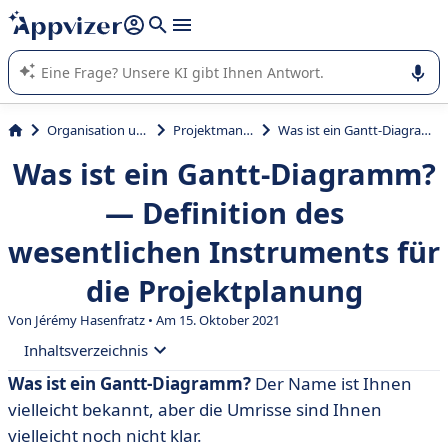
beantworten (mehrere Zeilen mit
Shift + Eingabe
).
Die KI von Appvizer führt Sie bei der Nutzung oder Auswahl
von SaaS-Software in Unternehmen.
Organisation und Planung
Projektmanagement
Was ist ein Gantt-Diagramm? — Definition des wesentlichen Instruments für die Projektplanung
Was ist ein Gantt-Diagramm?
— Definition des
wesentlichen Instruments für
die Projektplanung
Von
Jérémy Hasenfratz
• Am 15. Oktober 2021
Inhaltsverzeichnis
Was ist ein Gantt-Diagramm?
Der Name ist Ihnen
• Was ist ein Gantt-Diagramm?
vielleicht bekannt, aber die Umrisse sind Ihnen
• Die 5 Vorteile des Gantt-Charts
vielleicht noch nicht klar.