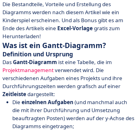
Die Bestandteile, Vorteile und Erstellung des
• Welche Elemente sind im Gantt-Diagramm
Diagramms werden nach diesem Artikel wie ein
dargestellt?
Kinderspiel erscheinen. Und als Bonus gibt es am
• Gantt-Diagramm-Software
Ende des Artikels eine
Excel-Vorlage
gratis zum
• [Kostenlos] Gantt-Diagramm Vorlage
Herunterladen!
• Wie erstellt man ein Gantt-Diagramm?
Was ist ein Gantt-Diagramm?
Definition und Ursprung
Das
Gantt-Diagramm
ist eine Tabelle, die im
Projektmanagement
verwendet wird. Die
verschiedenen Aufgaben eines Projekts und ihre
Durchführungszeiten werden grafisch auf einer
Zeitleiste
dargestellt:
​​Die
einzelnen
Aufgaben
(und manchmal auch
die mit ihrer Durchführung und Umsetzung
beauftragten Posten) werden auf der y-Achse des
Diagramms eingetragen;