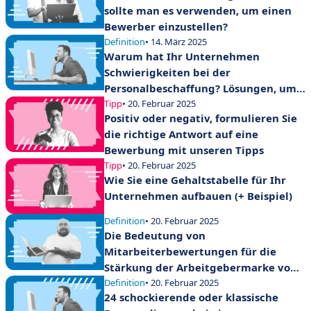
sollte man es verwenden, um einen
Bewerber einzustellen?
Definition
• 14. März 2025
Warum hat Ihr Unternehmen
Schwierigkeiten bei der
Personalbeschaffung? Lösungen, um
den Trend umzukehren
Tipp
• 20. Februar 2025
Positiv oder negativ, formulieren Sie
die richtige Antwort auf eine
Bewerbung mit unseren Tipps
Tipp
• 20. Februar 2025
Wie Sie eine Gehaltstabelle für Ihr
Unternehmen aufbauen (+ Beispiel)
Definition
• 20. Februar 2025
Die Bedeutung von
Mitarbeiterbewertungen für die
Stärkung der Arbeitgebermarke von
Unternehmen
Definition
• 20. Februar 2025
24 schockierende oder klassische