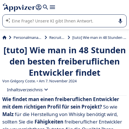
beantworten (mehrere Zeilen mit
Shift + Eingabe
).
Die KI von Appvizer führt Sie bei der Nutzung oder Auswahl
von SaaS-Software in Unternehmen.
Personalmanagement
Recruitment
[tuto] Wie man in 48 Stunden den besten freiberuflichen Entwickler findet
[tuto] Wie man in 48 Stunden
den besten freiberuflichen
Entwickler findet
Von Grégory Coste. • Am 7. November 2024
Inhaltsverzeichnis
Wie findet man einen freiberuflichen Entwickler
• Wählen Sie das richtige Profil für die Aufgaben und
mit dem richtigen Profil für sein Projekt?
So wie
Projekte aus.
Malz
für die Herstellung von Whisky benötigt wird,
• Informationen, die Sie wissen sollten, wenn Sie einen
sollten Sie die
Fähigkeiten
freiberuflicher Entwickler
Auftrag an einen Entwicklungsdienstleister vergeben.