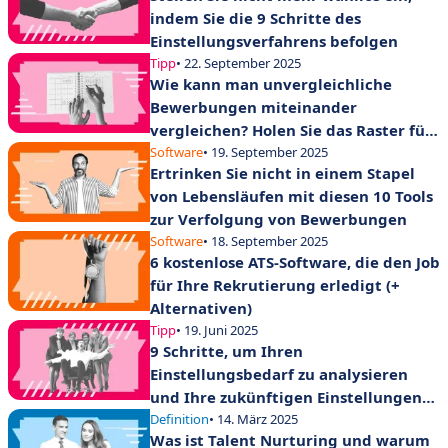
indem Sie die 9 Schritte des
Einstellungsverfahrens befolgen
Tipp
• 22. September 2025
Wie kann man unvergleichliche
Bewerbungen miteinander
vergleichen? Holen Sie das Raster für
die Auswahl von Lebensläufen heraus!
Software
• 19. September 2025
Ertrinken Sie nicht in einem Stapel
von Lebensläufen mit diesen 10 Tools
zur Verfolgung von Bewerbungen
Software
• 18. September 2025
6 kostenlose ATS-Software, die den Job
für Ihre Rekrutierung erledigt (+
Alternativen)
Tipp
• 19. Juni 2025
9 Schritte, um Ihren
Einstellungsbedarf zu analysieren
und Ihre zukünftigen Einstellungen
erfolgreich zu gestalten!
Definition
• 14. März 2025
Was ist Talent Nurturing und warum