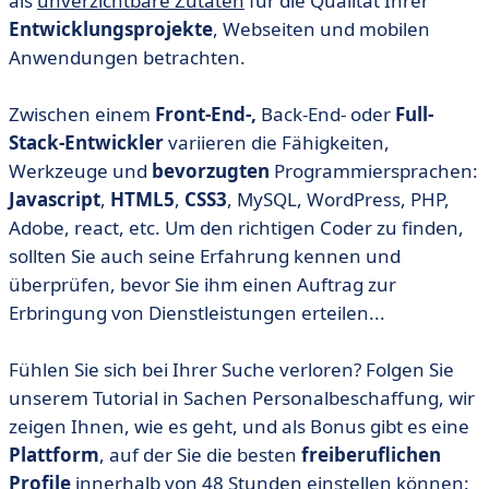
als
unverzichtbare Zutaten
für die Qualität Ihrer
• 4 Schritte, um innerhalb von 48 Stunden einen
Entwicklungsprojekte
, Webseiten und mobilen
freiberuflichen Entwickler zu finden.
Anwendungen betrachten.
• Die besten freiberuflichen Entwickler warten auf Sie
Zwischen einem
Front-End-,
Back-End- oder
Full-
Stack-Entwickler
variieren die Fähigkeiten,
Werkzeuge und
bevorzugten
Programmiersprachen:
Javascript
,
HTML5
,
CSS3
, MySQL, WordPress, PHP,
Adobe, react, etc. Um den richtigen Coder zu finden,
sollten Sie auch seine Erfahrung kennen und
überprüfen, bevor Sie ihm einen Auftrag zur
Erbringung von Dienstleistungen erteilen...
Fühlen Sie sich bei Ihrer Suche verloren? Folgen Sie
unserem Tutorial in Sachen Personalbeschaffung, wir
zeigen Ihnen, wie es geht, und als Bonus gibt es eine
Plattform
, auf der Sie die besten
freiberuflichen
Profile
innerhalb von 48 Stunden einstellen können: