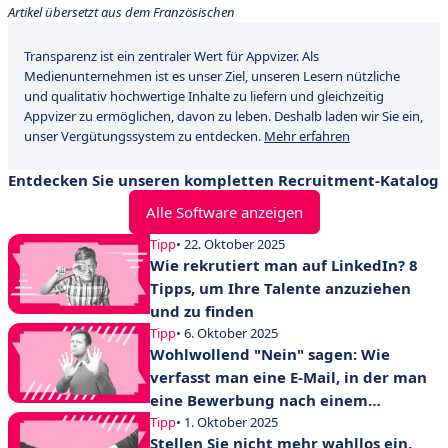
Artikel übersetzt aus dem Französischen
Transparenz ist ein zentraler Wert für Appvizer. Als
Medienunternehmen ist es unser Ziel, unseren Lesern nützliche
und qualitativ hochwertige Inhalte zu liefern und gleichzeitig
Appvizer zu ermöglichen, davon zu leben. Deshalb laden wir Sie ein,
unser Vergütungssystem zu entdecken.
Mehr erfahren
Entdecken Sie unseren kompletten Recruitment-Katalog
Alle Software anzeigen
Tipp
• 22. Oktober 2025
Wie rekrutiert man auf LinkedIn? 8
Tipps, um Ihre Talente anzuziehen
und zu finden
Tipp
• 6. Oktober 2025
Wohlwollend "Nein" sagen: Wie
verfasst man eine E-Mail, in der man
eine Bewerbung nach einem
Vorstellungsgespräch ablehnt?
Tipp
• 1. Oktober 2025
Stellen Sie nicht mehr wahllos ein,