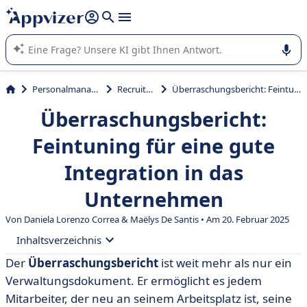
beantworten (mehrere Zeilen mit
Shift + Eingabe
).
Die KI von Appvizer führt Sie bei der Nutzung oder Auswahl
von SaaS-Software in Unternehmen.
Personalmanagement
Recruitment
Überraschungsbericht: Feintuning für eine gute Integration in das Unternehmen
Überraschungsbericht:
Feintuning für eine gute
Integration in das
Unternehmen
Von Daniela Lorenzo Correa &
Maëlys De Santis
• Am 20. Februar 2025
Inhaltsverzeichnis
Der
Überraschungsbericht
ist weit mehr als nur ein
• Was ist ein Erstaunungsbericht?
Verwaltungsdokument. Er ermöglicht es jedem
• Warum sollte man einen Überraschungsbericht
Mitarbeiter, der neu an seinem Arbeitsplatz ist, seine