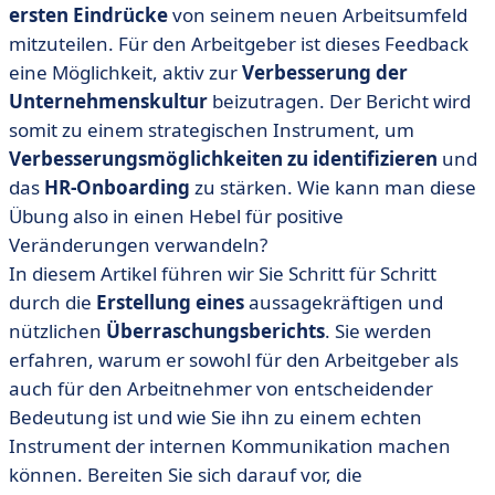
verfassen?
ersten Eindrücke
von seinem neuen Arbeitsumfeld
mitzuteilen. Für den Arbeitgeber ist dieses Feedback
• Welches Format sollten Sie für einen
Überraschungsbericht bevorzugen?
eine Möglichkeit, aktiv zur
Verbesserung der
Unternehmenskultur
beizutragen. Der Bericht wird
• Wie verfasst man einen wirksamen Bericht über das
somit zu einem strategischen Instrument, um
Erstaunen?
Verbesserungsmöglichkeiten zu identifizieren
und
• Vorlage und Raster für einen Erstaunungsbericht:
das
HR-Onboarding
zu stärken. Wie kann man diese
Beispiel für den Inhalt.
Übung also in einen Hebel für positive
• Wie analysiert man einen Erstaunungsbericht?
Veränderungen verwandeln?
• Gewinnendes Feedback: Wenn Erstaunen zum Motor
In diesem Artikel führen wir Sie Schritt für Schritt
des Fortschritts wird.
durch die
Erstellung eines
aussagekräftigen und
nützlichen
Überraschungsberichts
. Sie werden
erfahren, warum er sowohl für den Arbeitgeber als
auch für den Arbeitnehmer von entscheidender
Bedeutung ist und wie Sie ihn zu einem echten
Instrument der internen Kommunikation machen
können. Bereiten Sie sich darauf vor, die