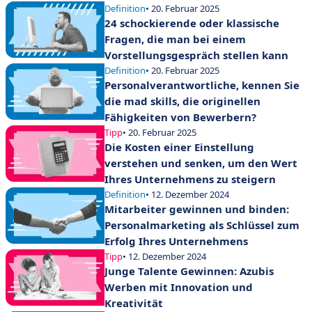
Unternehmen
Definition
• 20. Februar 2025
24 schockierende oder klassische
Fragen, die man bei einem
Vorstellungsgespräch stellen kann
Definition
• 20. Februar 2025
Personalverantwortliche, kennen Sie
die mad skills, die originellen
Fähigkeiten von Bewerbern?
Tipp
• 20. Februar 2025
Die Kosten einer Einstellung
verstehen und senken, um den Wert
Ihres Unternehmens zu steigern
Definition
• 12. Dezember 2024
Mitarbeiter gewinnen und binden:
Personalmarketing als Schlüssel zum
Erfolg Ihres Unternehmens
Tipp
• 12. Dezember 2024
Junge Talente Gewinnen: Azubis
Werben mit Innovation und
Kreativität