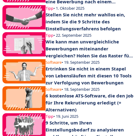
eine Bewerbung nach einem
Vorstellungsgespräch ablehnt?
Tipp
• 1. Oktober 2025
Stellen Sie nicht mehr wahllos ein,
indem Sie die 9 Schritte des
Einstellungsverfahrens befolgen
Tipp
• 22. September 2025
Wie kann man unvergleichliche
Bewerbungen miteinander
vergleichen? Holen Sie das Raster für
die Auswahl von Lebensläufen heraus!
Software
• 19. September 2025
Ertrinken Sie nicht in einem Stapel
von Lebensläufen mit diesen 10 Tools
zur Verfolgung von Bewerbungen
Software
• 18. September 2025
6 kostenlose ATS-Software, die den Job
für Ihre Rekrutierung erledigt (+
Alternativen)
Tipp
• 19. Juni 2025
9 Schritte, um Ihren
Einstellungsbedarf zu analysieren