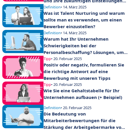
und Ihre zukünftigen Einstellungen
erfolgreich zu gestalten!
Definition
• 14. März 2025
Was ist Talent Nurturing und warum
sollte man es verwenden, um einen
Bewerber einzustellen?
Definition
• 14. März 2025
Warum hat Ihr Unternehmen
Schwierigkeiten bei der
Personalbeschaffung? Lösungen, um
den Trend umzukehren
Tipp
• 20. Februar 2025
Positiv oder negativ, formulieren Sie
die richtige Antwort auf eine
Bewerbung mit unseren Tipps
Tipp
• 20. Februar 2025
Wie Sie eine Gehaltstabelle für Ihr
Unternehmen aufbauen (+ Beispiel)
Definition
• 20. Februar 2025
Die Bedeutung von
Mitarbeiterbewertungen für die
Stärkung der Arbeitgebermarke von