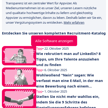
Transparenz ist ein zentraler Wert für Appvizer. Als
Medienunternehmen ist es unser Ziel, unseren Lesern nützliche
und qualitativ hochwertige Inhalte zu liefern und gleichzeitig
Appvizer zu ermöglichen, davon zu leben. Deshalb laden wir Sie ein,
unser Vergütungssystem zu entdecken.
Mehr erfahren
Entdecken Sie unseren kompletten Recruitment-Katalog
Alle Software anzeigen
Tipp
• 22. Oktober 2025
Wie rekrutiert man auf LinkedIn? 8
Tipps, um Ihre Talente anzuziehen
und zu finden
Tipp
• 6. Oktober 2025
Wohlwollend "Nein" sagen: Wie
verfasst man eine E-Mail, in der man
eine Bewerbung nach einem
Vorstellungsgespräch ablehnt?
Tipp
• 1. Oktober 2025
Stellen Sie nicht mehr wahllos ein,
indem Sie die 9 Schritte des
Einstellungsverfahrens befolgen