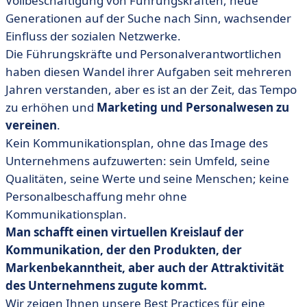
Vollbeschäftigung von Führungskräften, neue
• Mitarbeiter als Botschafter - währenddessen, aber
Generationen auf der Suche nach Sinn, wachsender
auch danach.
Einfluss der sozialen Netzwerke.
• Man beobachtet die sozialen Netzwerke.
Die Führungskräfte und Personalverantwortlichen
• Man passt seine Rekrutierungsprozesse an.
haben diesen Wandel ihrer Aufgaben seit mehreren
• Man erstellt einen Kommunikationsplan pro Angebot.
Jahren verstanden, aber es ist an der Zeit, das Tempo
zu erhöhen und
• Man analysiert seine HR-Performance
Marketing und Personalwesen zu
vereinen
.
• Fazit
Kein Kommunikationsplan, ohne das Image des
Unternehmens aufzuwerten: sein Umfeld, seine
Qualitäten, seine Werte und seine Menschen; keine
Personalbeschaffung mehr ohne
Kommunikationsplan.
Man schafft einen virtuellen Kreislauf der
Kommunikation, der den Produkten, der
Markenbekanntheit, aber auch der Attraktivität
des Unternehmens zugute kommt.
Wir zeigen Ihnen unsere Best Practices für eine