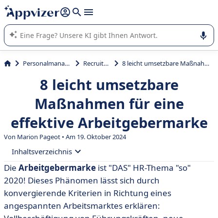
beantworten (mehrere Zeilen mit
Shift + Eingabe
).
Die KI von Appvizer führt Sie bei der Nutzung oder Auswahl
von SaaS-Software in Unternehmen.
Personalmanagement
Recruitment
8 leicht umsetzbare Maßnahmen für eine effektive Arbeitgebermarke
8 leicht umsetzbare
Maßnahmen für eine
effektive Arbeitgebermarke
Von Marion Pageot • Am 19. Oktober 2024
Inhaltsverzeichnis
Die
Arbeitgebermarke
ist "DAS" HR-Thema "so"
• Wir stellen uns vor
2020! Dieses Phänomen lässt sich durch
• Man setzt auf Videos
konvergierende Kriterien in Richtung eines
angespannten Arbeitsmarktes erklären:
• Man arbeitet an seiner Kandidatenbeziehung