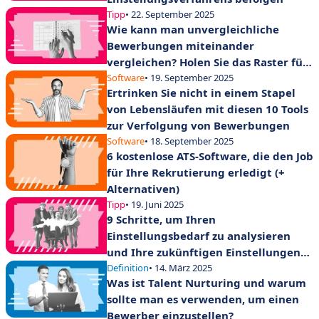
Tipp
• 22. September 2025
Wie kann man unvergleichliche
Bewerbungen miteinander
vergleichen? Holen Sie das Raster für
die Auswahl von Lebensläufen heraus!
Software
• 19. September 2025
Ertrinken Sie nicht in einem Stapel
von Lebensläufen mit diesen 10 Tools
zur Verfolgung von Bewerbungen
Software
• 18. September 2025
6 kostenlose ATS-Software, die den Job
für Ihre Rekrutierung erledigt (+
Alternativen)
Tipp
• 19. Juni 2025
9 Schritte, um Ihren
Einstellungsbedarf zu analysieren
und Ihre zukünftigen Einstellungen
erfolgreich zu gestalten!
Definition
• 14. März 2025
Was ist Talent Nurturing und warum
sollte man es verwenden, um einen
Bewerber einzustellen?