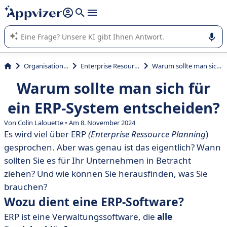
beantworten (mehrere Zeilen mit
Shift + Eingabe
).
Die KI von Appvizer führt Sie bei der Nutzung oder Auswahl
von SaaS-Software in Unternehmen.
Organisation und Planung
Enterprise Resource Planning (ERP)
Warum sollte man sich für ein ERP-System entscheiden?
Warum sollte man sich für
ein ERP-System entscheiden?
Von Colin Lalouette • Am 8. November 2024
Es wird viel über ERP
(Enterprise Ressource Planning
)
gesprochen. Aber was genau ist das eigentlich? Wann
sollten Sie es für Ihr Unternehmen in Betracht
ziehen? Und wie können Sie herausfinden, was Sie
brauchen?
Wozu dient eine ERP-Software?
ERP ist eine Verwaltungssoftware, die
alle