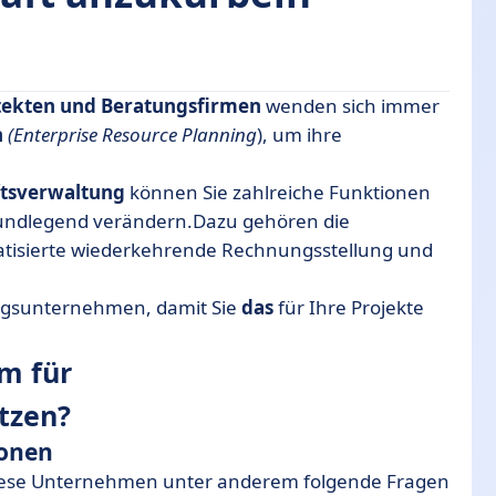
itekten und Beratungsfirmen
wenden sich immer
leistungsunternehmen nutzen?
n
(Enterprise Resource Planning
), um ihre
ernehmen
äftsverwaltung
können Sie zahlreiche Funktionen
es Wachstums.
rundlegend verändern.Dazu gehören die
matisierte wiederkehrende Rechnungsstellung und
m für NSE, Beratungsunternehmen und
ungsunternehmen, damit Sie
das
für Ihre Projekte
 auf flexible Weise.
m für
eratungsunternehmen.
tzen?
ienstleistungsunternehmen.
ionen
tem.
iese Unternehmen unter anderem folgende Fragen
eschäftsverwaltung.