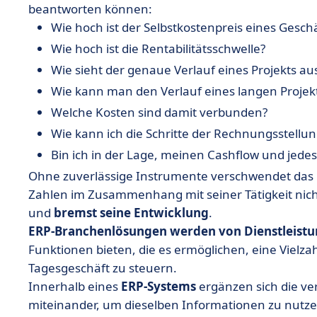
beantworten können:
• Pythagore: für Anbieter intellektueller Dienstl
Wie hoch ist der Selbstkostenpreis eines Geschä
• Stafiz: die umfassende Steuerungs- und Staffi
Wie hoch ist die Rentabilitätsschwelle?
Wie sieht der genaue Verlauf eines Projekts au
• VSActivity: Das leistungsstarke, anpassungs
Wie kann man den Verlauf eines langen Projekt
• Geschäftsverwaltungssoftware als Motor für I
Welche Kosten sind damit verbunden?
Wie kann ich die Schritte der Rechnungsstellu
Bin ich in der Lage, meinen Cashflow und jedes
Ohne zuverlässige Instrumente verschwendet das U
Zahlen im Zusammenhang mit seiner Tätigkeit nicht 
und
bremst seine Entwicklung
.
ERP-Branchenlösungen
werden von Dienstleist
Funktionen bieten, die es ermöglichen, eine Vielza
Tagesgeschäft zu steuern.
Innerhalb eines
ERP-Systems
ergänzen sich die v
miteinander, um dieselben Informationen zu nutzen,