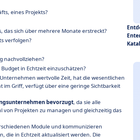
eistungen.
fts, eines Projekts?
ng-Lösung.
Entd
s, das sich über mehrere Monate erstreckt?
fähige ERP-System für mehrere Unternehmen.
Ente
s verfolgen?
hre Wettbewerbsfähigkeit.
Kata
ng nachvollziehen?
 Budget in Echtzeit einzuschätzen?
nternehmen wertvolle Zeit, hat die wesentlichen
im Griff, verfügt über eine geringe Sichtbarkeit
ungsunternehmen bevorzugt
, da sie alle
hl von Projekten zu managen und gleichzeitig das
erschiedenen Module und kommunizieren
 die in Echtzeit aktualisiert werden. Die