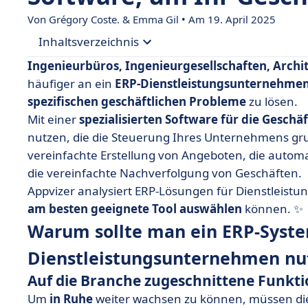
Von Grégory Coste. & Emma Gil • Am 19. April 2025
Inhaltsverzeichnis
Ingenieurbüros, Ingenieurgesellschaften, Arch
• Warum sollte man ein ERP-System für Dienst
häufiger an ein
ERP-Dienstleistungsunternehme
spezifischen geschäftlichen Probleme
zu lösen.
• Auswahl von 11 ERPs für Dienstleistungsunt
Mit einer
spezialisierten Software für die Gesch
• Akuiteo: Entwickeln Sie sich im Rhythmus ihr
nutzen, die die Steuerung Ihres Unternehmens g
• Axelor: Das skalierbare Open-Source-ERP
vereinfachte Erstellung von Angeboten, die auto
die vereinfachte Nachverfolgung von Geschäften.
• BoondManager: Das spezialisierte ERP-Syste
Appvizer analysiert ERP-Lösungen für Dienstleist
Ingenieurbüros
am besten geeignete Tool auswählen
können. ✨
• Everwin GX: Personalisieren Sie Ihr ERP-System
Warum sollte man ein ERP-Syste
• Fitnet Manager: Das spezialisierte ERP für B
Dienstleistungsunternehmen nu
• Karanext: Die ERP-, CRM- und HR-Suite für D
Auf die Branche zugeschnittene Funkt
• Odoo: Das umfassende und modulare ERP-Sys
Um
in Ruhe
weiter wachsen zu können, müssen d
• OpenConcerto: Kostenlose Software für die G