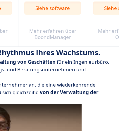
e
Siehe software
Siehe soft
ber
Mehr erfahren über
Mehr erfahre
BoondManager
Odoo
m Rhythmus ihres Wachstums.
altung von Geschäften
für ein Ingenieurbüro,
ungs- und Beratungsunternehmen und
r Unternehmer an, die eine wiederkehrende
 sich gleichzeitig
von der Verwaltung der