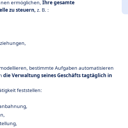
Ihnen ermöglichen,
Ihre gesamte
lle zu steuern,
z. B. :
eziehungen,
modellieren, bestimmte Aufgaben automatisieren
um
die Verwaltung seines Geschäfts tagtäglich in
tigkeit feststellen:
tsanbahnung,
en,
tellung,