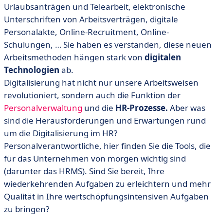
• Chancen der Digitalisierung im Personalmanagement
Urlaubsanträgen und Telearbeit, elektronische
Unterschriften von Arbeitsverträgen, digitale
• Vorteile der Digitalisierung im HR
Personalakte, Online-Recruitment, Online-
• Sich mit den besten digitalen Lösungen ausstatten
Schulungen, … Sie haben es verstanden, diese neuen
• Mehr Digitales, mehr Produktivität, mehr
Arbeitsmethoden hängen stark von
digitalen
Menschliches
Technologien
ab.
Digitalisierung hat nicht nur unsere Arbeitsweisen
revolutioniert, sondern auch die Funktion der
Personalverwaltung
und die
HR-Prozesse.
Aber was
sind die Herausforderungen und Erwartungen rund
um die Digitalisierung im HR?
Personalverantwortliche, hier finden Sie die Tools, die
für das Unternehmen von morgen wichtig sind
(darunter das HRMS). Sind Sie bereit, Ihre
wiederkehrenden Aufgaben zu erleichtern und mehr
Qualität in Ihre wertschöpfungsintensiven Aufgaben
zu bringen?