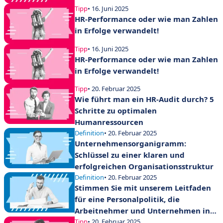
Tipp
• 16. Juni 2025
HR-Performance oder wie man Zahlen
in Erfolge verwandelt!
Tipp
• 16. Juni 2025
HR-Performance oder wie man Zahlen
in Erfolge verwandelt!
Tipp
• 20. Februar 2025
Wie führt man ein HR-Audit durch? 5
Schritte zu optimalen
Humanressourcen
Definition
• 20. Februar 2025
Unternehmensorganigramm:
Schlüssel zu einer klaren und
erfolgreichen Organisationsstruktur
Definition
• 20. Februar 2025
Stimmen Sie mit unserem Leitfaden
für eine Personalpolitik, die
Arbeitnehmer und Unternehmen in
Einklang bringt.
Tipp
• 20. Februar 2025