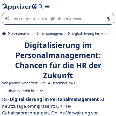
beantworten (mehrere Zeilen mit
Shift + Eingabe
).
Die KI von Appvizer führt Sie bei der Nutzung oder Auswahl
von SaaS-Software in Unternehmen.
Personalmanagement
HR Management System
Digitalisierung im Personalmanagement: Chancen für die HR der Zukunft
Digitalisierung im
Personalmanagement:
Chancen für die HR der
Zukunft
Von
Jérémy Hasenfratz
• Am 24. Dezember 2021
Inhaltsverzeichnis
Die
Digitalisierung im Personalmanagement
ist
• Was versteht man unter Digitalisierung im
heutzutage omnipräsent: Online-
Personalmanagement?
Gehaltsabrechnungen, Online-Verwaltung von