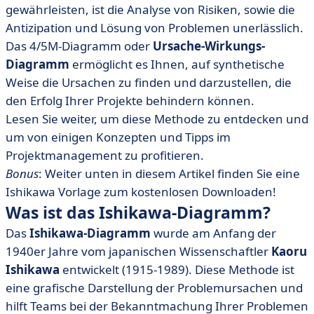
• Vor- und Nachteile
gewährleisten, ist die Analyse von Risiken, sowie die
• Tools und Tipps für das Projektmanagement
Antizipation und Lösung von Problemen unerlässlich.
• Ishikawa-Diagramm: Vorlage
Das 4/5M-Diagramm oder
Ursache-Wirkungs-
Diagramm
ermöglicht es Ihnen, auf synthetische
• Innovieren Sie Ihr Projektmanagement!
Weise die Ursachen zu finden und darzustellen, die
den Erfolg Ihrer Projekte behindern können.
Lesen Sie weiter, um diese Methode zu entdecken und
um von einigen Konzepten und Tipps im
Projektmanagement zu profitieren.
Bonus
: Weiter unten in diesem Artikel finden Sie eine
Ishikawa Vorlage zum kostenlosen Downloaden!
Was ist das Ishikawa-Diagramm?
Das
Ishikawa-Diagramm
wurde
am Anfang der
1940er Jahre vom japanischen Wissenschaftler
Kaoru
Ishikawa
entwickelt (1915-1989). Diese Methode ist
eine grafische Darstellung der Problemursachen und
hilft Teams bei der Bekanntmachung Ihrer Problemen