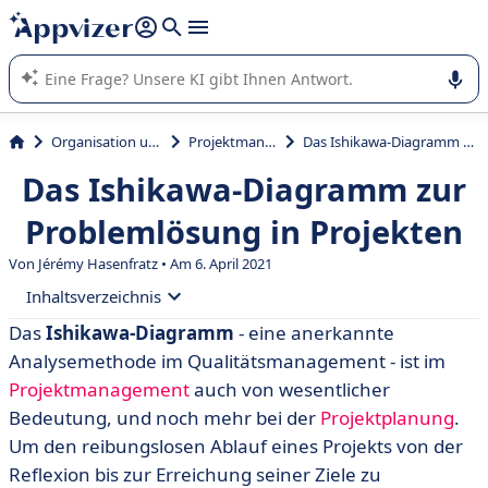
beantworten (mehrere Zeilen mit
Shift + Eingabe
).
Die KI von Appvizer führt Sie bei der Nutzung oder Auswahl
von SaaS-Software in Unternehmen.
Organisation und Planung
Projektmanagement
Das Ishikawa-Diagramm zur Problemlösung in Projekten
Das Ishikawa-Diagramm zur
Problemlösung in Projekten
Von
Jérémy Hasenfratz
• Am 6. April 2021
Inhaltsverzeichnis
Das
Ishikawa-Diagramm
- eine anerkannte
• Was ist das Ishikawa-Diagramm?
Analysemethode im Qualitätsmanagement - ist im
• Ziele der Ishikawa-Methode
Projektmanagement
auch von wesentlicher
Bedeutung, und noch mehr bei der
Projektplanung
.
• Aufbau des Ishikawa-Diagramms
Um den reibungslosen Ablauf eines Projekts von der
• Erstellung des Ishikawa-Diagramms - 5 Schritte
Reflexion bis zur Erreichung seiner Ziele zu