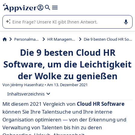
beantworten (mehrere Zeilen mit
Shift + Eingabe
).
Die KI von Appvizer führt Sie bei der Nutzung oder Auswahl
von SaaS-Software in Unternehmen.
Personalmanagement
HR Management System
Die 9 besten Cloud HR Software, um die Leichtigkeit der Wolke zu genießen
Die 9 besten Cloud HR
Software, um die Leichtigkeit
der Wolke zu genießen
Von
Jérémy Hasenfratz
• Am 13. Dezember 2021
Inhaltsverzeichnis
Mit diesem 2021 Vergleich von
Cloud HR Software
• Was ist eine HR Software in der Cloud?
können Sie Ihre Talentsuche und Ihre interne
• Vergleichstabelle
Organisation optimieren — von der Erkennung und
Verwaltung von Talenten bis hin zu deren
• BambooHR