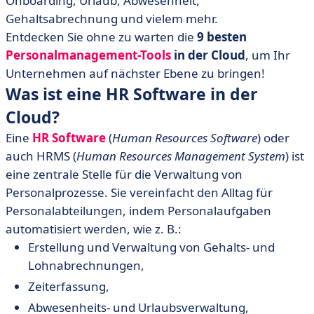
Onboarding, Urlaub, Abwesenheit,
• HeavenHR
Gehaltsabrechnung und vielem mehr.
• hrtool24
Entdecken Sie ohne zu warten die
9 besten
• HRworks
Personalmanagement-Tools
in der Cloud
, um Ihr
• Jacando
Unternehmen auf nächster Ebene zu bringen!
Was ist eine HR Software in der
• Kenjo
Cloud?
• perbit.cloud
• rexx systems
Eine
HR Software
(
Human Resources Software
) oder
auch HRMS (
Human Resources Management System
) ist
• Staffboard
eine zentrale Stelle für die Verwaltung von
Personalprozesse. Sie vereinfacht den Alltag für
Personalabteilungen, indem Personalaufgaben
automatisiert werden, wie z. B.:
Erstellung und Verwaltung von Gehalts- und
Lohnabrechnungen,
Zeiterfassung,
Abwesenheits- und Urlaubsverwaltung,