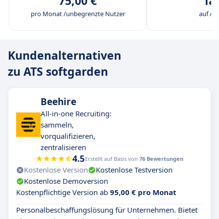
75,00 €
Tar
pro Monat /unbegrenzte Nutzer
auf An
Kundenalternativen
zu ATS softgarden
Beehire
All-in-one Recruiting:
sammeln,
vorqualifizieren,
zentralisieren
4.5
Erstellt auf Basis von
76 Bewertungen
Kostenlose Version
Kostenlose Testversion
Kostenlose Demoversion
Kostenpflichtige Version ab
95,00 € pro Monat
Personalbeschaffungslösung für Unternehmen. Bietet