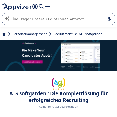
beantworten (mehrere Zeilen mit
Shift + Eingabe
).
Die KI von Appvizer führt Sie bei der Nutzung oder Auswahl
von SaaS-Software in Unternehmen.
Personalmanagement
Recruitment
ATS softgarden
ATS softgarden : Die Komplettlösung für
erfolgreiches Recruiting
Keine Benutzerbewertungen