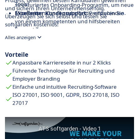
Prozess, gewinnen besten Kandidaten gewinnen
Tools.
strukturiertes Onboarding-Programm, um neue
und sichern Ihren Unternehmenserfolg.
Mitarbeiter schnell und effektiv einzubinden.
Exzellenter Kundensupport:
Profitieren Sie
Überzeugen Sie sich selbst und testen Sie
von einem kompetenten und hilfsbereiten
softgarden kostenlos!
Support-Team.
Alles anzeigen
Vorteile
Anpassbare Karriereseite in nur 2 Klicks
Führende Technologie für Recruiting und
Employer Branding
Einfache und intuitive Recruiting-Software
ISO 27001, ISO 9001, GDPR, ISO 27018, ISO
27017