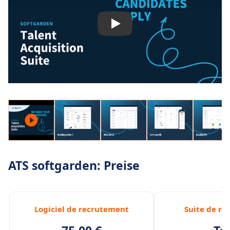
ATS softgarden: Preise
Logiciel de recrutement
Suite de r