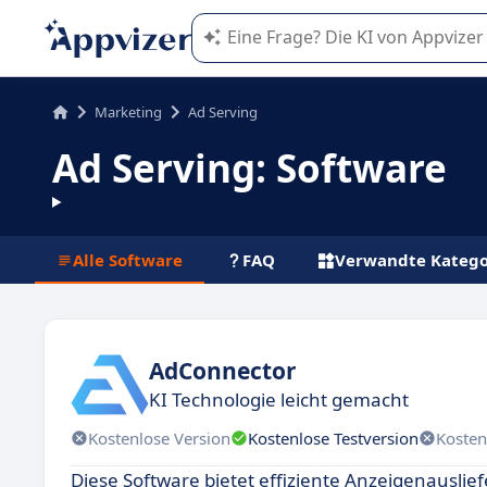
Die KI von Appvizer führt Sie bei d
Marketing
Ad Serving
Ad Serving: Software
Alle Software
FAQ
Verwandte Katego
AdConnector
KI Technologie leicht gemacht
Kostenlose Version
Kostenlose Testversion
Kosten
Diese Software bietet effiziente Anzeigenauslie