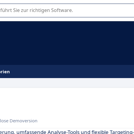
er Nutzung oder Auswahl von SaaS-Software in Unternehmen.
rien
lose Demoversion
ferung, umfassende Analyse-Tools und flexible Targeting