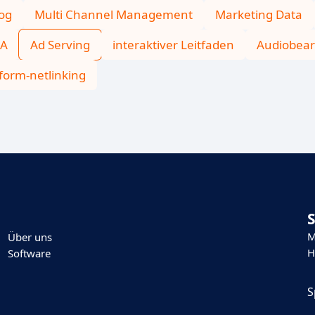
og
Multi Channel Management
Marketing Data
EA
Ad Serving
interaktiver Leitfaden
Audiobear
tform-netlinking
M
Über uns
H
Software
S