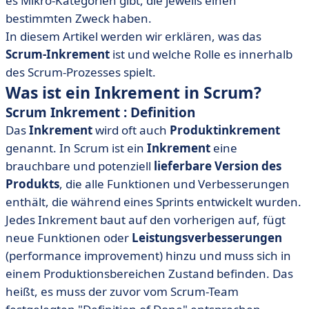
es Mikro-Kategorien gibt, die jeweils einen
• Welche Rolle spielt das Inkrement im Scrum Prozess?
bestimmten Zweck haben.
• Die Bedeutung von Inkrementen für den agilen Erfolg
In diesem Artikel werden wir erklären, was das
Scrum-Inkrement
ist und welche Rolle es innerhalb
des Scrum-Prozesses spielt.
Was ist ein Inkrement in Scrum?
Scrum Inkrement : Definition
Das
Inkrement
wird oft auch
Produktinkrement
genannt. In Scrum ist ein
Inkrement
eine
brauchbare und potenziell
lieferbare Version des
Produkts
, die alle Funktionen und Verbesserungen
enthält, die während eines Sprints entwickelt wurden.
Jedes Inkrement baut auf den vorherigen auf, fügt
neue Funktionen oder
Leistungsverbesserungen
(performance improvement) hinzu und muss sich in
einem Produktionsbereichen Zustand befinden. Das
heißt, es muss der zuvor vom Scrum-Team