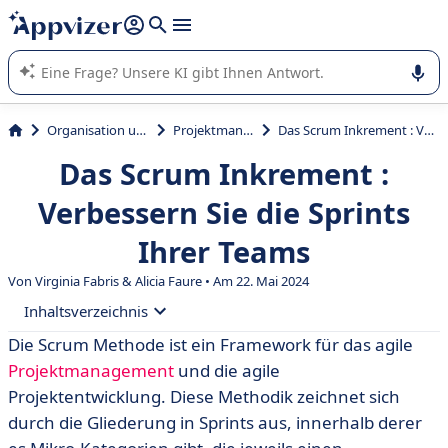
beantworten (mehrere Zeilen mit
Shift + Eingabe
).
Die KI von Appvizer führt Sie bei der Nutzung oder Auswahl
von SaaS-Software in Unternehmen.
Organisation und Planung
Projektmanagement
Das Scrum Inkrement : Verbessern Sie die Sprints Ihrer Teams
Das Scrum Inkrement :
Verbessern Sie die Sprints
Ihrer Teams
Von Virginia Fabris & Alicia Faure • Am 22. Mai 2024
Inhaltsverzeichnis
Die Scrum Methode ist ein Framework für das agile
• Was ist ein Inkrement in Scrum?
Projektmanagement
und die agile
• Wofür ist das Inkrement vorteilhaft?
Projektentwicklung. Diese Methodik zeichnet sich
durch die Gliederung in Sprints aus, innerhalb derer
• Wer ist für das Inkrement zuständig?