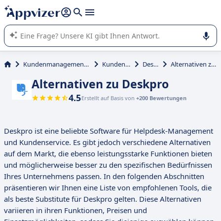
beantworten (mehrere Zeilen mit
Shift + Eingabe
).
Die KI von Appvizer führt Sie bei der Nutzung oder Auswahl
von SaaS-Software in Unternehmen.
Kundenmanagement und Vertrieb
Kundenservice
Deskpro
Alternativen zu Deskpro
Alternativen zu Deskpro
4.5
Erstellt auf Basis von
+200 Bewertungen
Deskpro ist eine beliebte Software für Helpdesk-Management
und Kundenservice. Es gibt jedoch verschiedene Alternativen
auf dem Markt, die ebenso leistungsstarke Funktionen bieten
und möglicherweise besser zu den spezifischen Bedürfnissen
Ihres Unternehmens passen. In den folgenden Abschnitten
präsentieren wir Ihnen eine Liste von empfohlenen Tools, die
als beste Substitute für Deskpro gelten. Diese Alternativen
variieren in ihren Funktionen, Preisen und