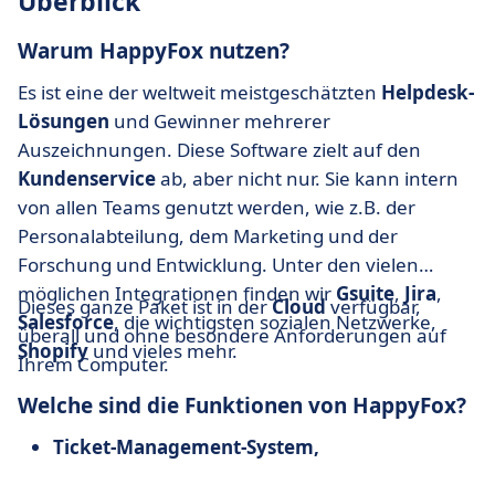
Überblick
Warum HappyFox nutzen?
Es ist eine der weltweit meistgeschätzten
Helpdesk-
Lösungen
und Gewinner mehrerer
Auszeichnungen. Diese Software zielt auf den
Kundenservice
ab, aber nicht nur. Sie kann intern
von allen Teams genutzt werden, wie z.B. der
Personalabteilung, dem Marketing und der
Forschung und Entwicklung. Unter den vielen
möglichen Integrationen finden wir
Gsuite
,
Jira
,
Dieses ganze Paket ist in der
Cloud
verfügbar,
Salesforce
, die wichtigsten sozialen Netzwerke,
überall und ohne besondere Anforderungen auf
Shopify
und vieles mehr.
Ihrem Computer.
Welche sind die Funktionen von HappyFox?
Ticket-Management-System,