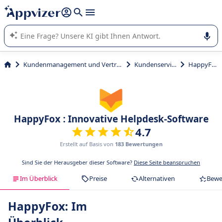
beantworten (mehrere Zeilen mit
Shift + Eingabe
).
Die KI von Appvizer führt Sie bei der Nutzung oder Auswahl
von SaaS-Software in Unternehmen.
Kundenmanagement und Vertrieb
Kundenservice
HappyFox
HappyFox : Innovative Helpdesk-Software
4.7
Erstellt auf Basis von
183 Bewertungen
Sind Sie der Herausgeber dieser Software?
Diese Seite beanspruchen
Im Überblick
Preise
Alternativen
Bewe
HappyFox: Im