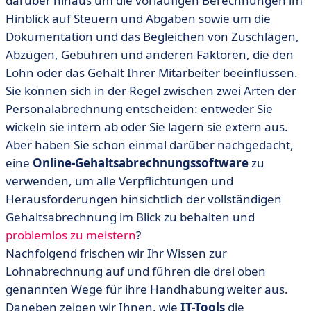
darüber hinaus um die vorläufigen Berechnungen im
• Methode Nr. 3: Verwaltung der Lohnabrechnung mit
Hinblick auf Steuern und Abgaben sowie um die
einer Online-Software
Dokumentation und das Begleichen von Zuschlägen,
• Softwarelösungen für die Online-Lohnabrechnung
Abzügen, Gebühren und anderen Faktoren, die den
• Personalverwaltung leicht gemacht
Lohn oder das Gehalt Ihrer Mitarbeiter beeinflussen.
Sie können sich in der Regel zwischen zwei Arten der
Personalabrechnung entscheiden: entweder Sie
wickeln sie intern ab oder Sie lagern sie extern aus.
Aber haben Sie schon einmal darüber nachgedacht,
eine
Online-Gehaltsabrechnungssoftware
zu
verwenden, um alle Verpflichtungen und
Herausforderungen hinsichtlich der vollständigen
Gehaltsabrechnung im Blick zu behalten und
problemlos zu meistern
?
Nachfolgend frischen wir Ihr Wissen zur
Lohnabrechnung auf und führen die drei oben
genannten Wege für ihre Handhabung weiter aus.
Daneben zeigen wir Ihnen, wie
IT-Tools
die