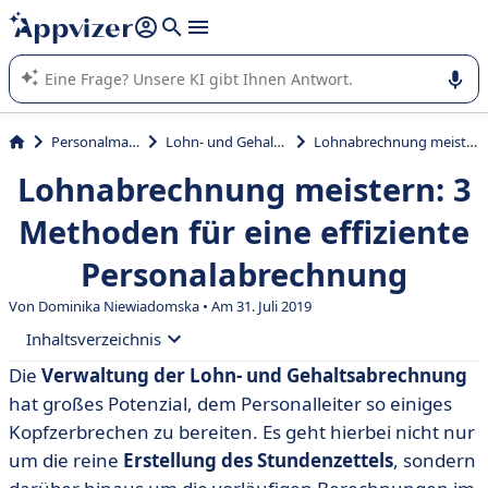
beantworten (mehrere Zeilen mit
Shift + Eingabe
).
Die KI von Appvizer führt Sie bei der Nutzung oder Auswahl
von SaaS-Software in Unternehmen.
Personalmanagement
Lohn- und Gehaltsabrechnung
Lohnabrechnung meistern: 3 Methoden für eine effiziente Personalabrechnung
Lohnabrechnung meistern: 3
Methoden für eine effiziente
Personalabrechnung
Von Dominika Niewiadomska • Am 31. Juli 2019
Inhaltsverzeichnis
Die
Verwaltung der Lohn- und Gehaltsabrechnung
• Lohnabrechnung… Wie war das noch gleich?
hat großes Potenzial, dem Personalleiter so einiges
• Methode Nr. 1: Internes Lohnmanagement
Kopfzerbrechen zu bereiten. Es geht hierbei nicht nur
um die reine
Erstellung des Stundenzettels
, sondern
• Methode Nr. 2: Outsourcing der Lohnbuchhaltung