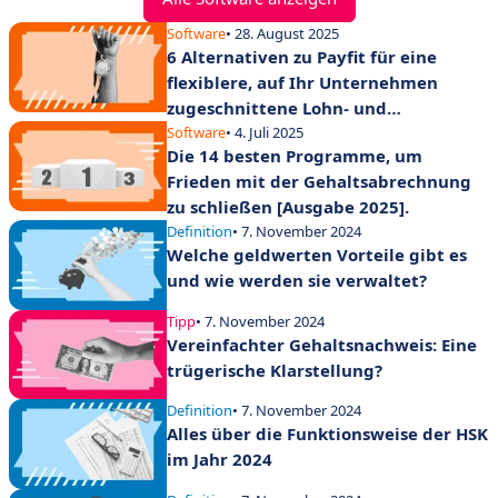
Software
• 28. August 2025
6 Alternativen zu Payfit für eine
flexiblere, auf Ihr Unternehmen
zugeschnittene Lohn- und
Gehaltsabrechnung
Software
• 4. Juli 2025
Die 14 besten Programme, um
Frieden mit der Gehaltsabrechnung
zu schließen [Ausgabe 2025].
Definition
• 7. November 2024
Welche geldwerten Vorteile gibt es
und wie werden sie verwaltet?
Tipp
• 7. November 2024
Vereinfachter Gehaltsnachweis: Eine
trügerische Klarstellung?
Definition
• 7. November 2024
Alles über die Funktionsweise der HSK
im Jahr 2024