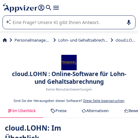
beantworten (mehrere Zeilen mit
Shift + Eingabe
).
Die KI von Appvizer führt Sie bei der Nutzung oder Auswahl
von SaaS-Software in Unternehmen.
Personalmanagement
Lohn- und Gehaltsabrechnung
cloud.LOHN
cloud.LOHN : Online-Software für Lohn-
und Gehaltsabrechnung
Keine Benutzerbewertungen
Sind Sie der Herausgeber dieser Software?
Diese Seite beanspruchen
Im Überblick
Preise
Alternativen
Bewe
cloud.LOHN: Im