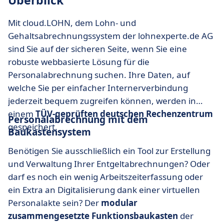
Überblick
Mit cloud.LOHN, dem Lohn- und
Gehaltsabrechnungssystem der lohnexperte.de AG
sind Sie auf der sicheren Seite, wenn Sie eine
robuste webbasierte Lösung für die
Personalabrechnung suchen. Ihre Daten, auf
welche Sie per einfacher Internerverbindung
jederzeit bequem zugreifen können, werden in
einem
TÜV-geprüften deutschen Rechenzentrum
Personalabrechnung mit dem
gespeichert.
Baukastensystem
Benötigen Sie ausschließlich ein Tool zur Erstellung
und Verwaltung Ihrer Entgeltabrechnungen? Oder
darf es noch ein wenig Arbeitszeiterfassung oder
ein Extra an Digitalisierung dank einer virtuellen
Personalakte sein? Der
modular
zusammengesetzte Funktionsbaukasten
der