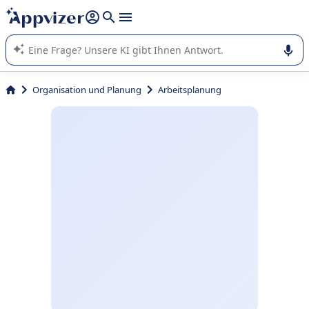
beantworten (mehrere Zeilen mit
Shift + Eingabe
).
Die KI von Appvizer führt Sie bei der Nutzung oder Auswahl
von SaaS-Software in Unternehmen.
Organisation und Planung
Arbeitsplanung