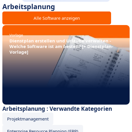
Arbeitsplanung
Alle Software anzeigen
Vorlage
Dienstplan erstellen und Urlaube verwalten -
Welche Software ist am besten? [+ Dienstplan-
Vorlage]
Arbeitsplanung : Verwandte Kategorien
Projektmanagement
Enterprise Resource Planning (ERP)