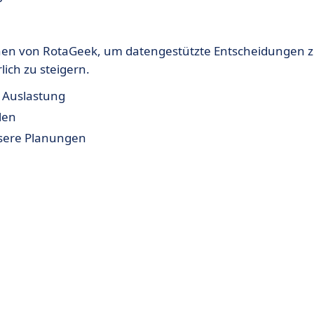
nen von RotaGeek, um datengestützte Entscheidungen 
lich zu steigern.
d Auslastung
len
ssere Planungen