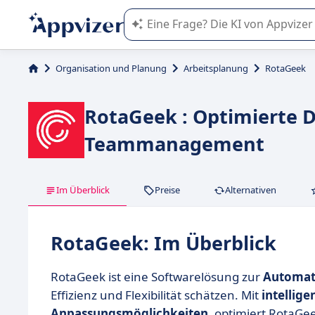
Die KI von Appvizer führt Sie bei d
Organisation und Planung
Arbeitsplanung
RotaGeek
RotaGeek : Optimierte D
Teammanagement
Im Überblick
Preise
Alternativen
RotaGeek: Im Überblick
RotaGeek ist eine Softwarelösung zur
Automati
Effizienz und Flexibilität schätzen. Mit
intellig
Anpassungsmöglichkeiten
, optimiert RotaGe