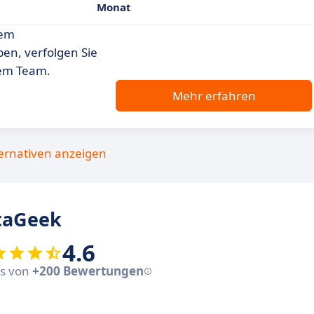
Monat
sem
en, verfolgen Sie
rem Team.
Mehr erfahren
ternativen anzeigen
taGeek
4.6
sis von
+200 Bewertungen