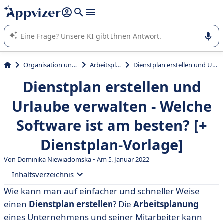
beantworten (mehrere Zeilen mit
Shift + Eingabe
).
Die KI von Appvizer führt Sie bei der Nutzung oder Auswahl
von SaaS-Software in Unternehmen.
Organisation und Planung
Arbeitsplanung
Dienstplan erstellen und Urlaube verwalten - Welche Software ist am besten? [+ Dienstplan-Vorlage]
Dienstplan erstellen und
Urlaube verwalten - Welche
Software ist am besten? [+
Dienstplan-Vorlage]
Von Dominika Niewiadomska • Am 5. Januar 2022
Inhaltsverzeichnis
Wie kann man auf einfacher und schneller Weise
• Zeit- und Dienstplan mit Excel erstellen
einen
Dienstplan erstellen
? Die
Arbeitsplanung
• Vorteile von Online-Software
eines Unternehmens und seiner Mitarbeiter kann