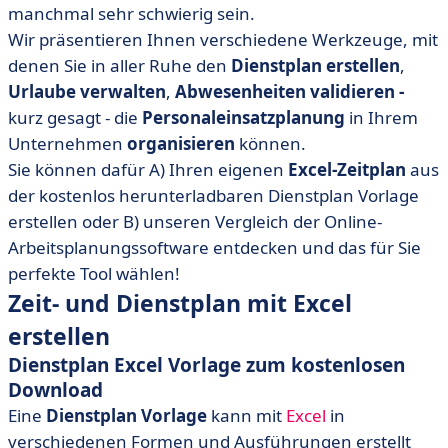
manchmal sehr schwierig sein.
• Mit Apps ein Dienstplan erstellen
Wir präsentieren Ihnen verschiedene Werkzeuge, mit
• Eine effiziente Dienstplanung als Schlüssel zum Erfolg
denen Sie in aller Ruhe den
Dienstplan
erstellen
,
Urlaube
verwalten
,
Abwesenheiten
validieren -
kurz gesagt - die
Personaleinsatzplanung
in Ihrem
Unternehmen
organisieren
können.
Sie können dafür A) Ihren eigenen
Excel-Zeitplan
aus
der kostenlos herunterladbaren Dienstplan Vorlage
erstellen oder B) unseren Vergleich der Online-
Arbeitsplanungssoftware entdecken und das für Sie
perfekte Tool wählen!
Zeit- und Dienstplan mit Excel
erstellen
Dienstplan Excel Vorlage zum kostenlosen
Download
Eine
Dienstplan
Vorlage
kann mit
Excel
in
verschiedenen Formen und Ausführungen erstellt