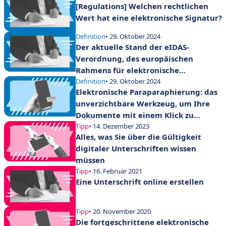
[Regulations] Welchen rechtlichen
Wert hat eine elektronische Signatur?
Definition
• 29. Oktober 2024
Der aktuelle Stand der eIDAS-
Verordnung, des europäischen
Rahmens für elektronische
Signaturen
Definition
• 29. Oktober 2024
Elektronische Paraparaphierung: das
unverzichtbare Werkzeug, um Ihre
Dokumente mit einem Klick zu
validieren
Tipp
• 14. Dezember 2023
Alles, was Sie über die Gültigkeit
digitaler Unterschriften wissen
müssen
Tipp
• 16. Februar 2021
Eine Unterschrift online erstellen
Tipp
• 20. November 2020
Die fortgeschrittene elektronische