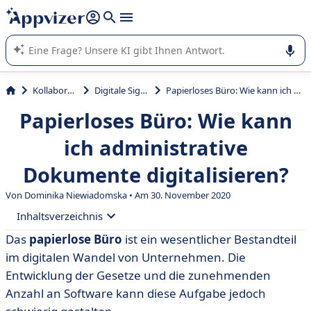
beantworten (mehrere Zeilen mit
Shift + Eingabe
).
Die KI von Appvizer führt Sie bei der Nutzung oder Auswahl
von SaaS-Software in Unternehmen.
Kollaboration
Digitale Signatur
Papierloses Büro: Wie kann ich administrative Dokumente digitalisieren?
Papierloses Büro: Wie kann
ich administrative
Dokumente digitalisieren?
Von Dominika Niewiadomska • Am 30. November 2020
Inhaltsverzeichnis
Das
papierlose Büro
ist ein wesentlicher Bestandteil
• Digitalisierung von Dokumenten - Was ist das
im digitalen Wandel von Unternehmen. Die
eigentlich?
Entwicklung der Gesetze und die zunehmenden
• Welche Dokumente können digitalisiert werden?
Anzahl an Software kann diese Aufgabe jedoch