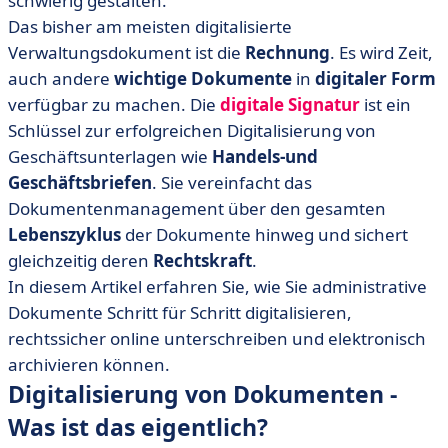
schwierig gestalten.
• Das Ziel? Papierlos! - Herausforderungen der
Digitalisierung
Das bisher am meisten digitalisierte
Verwaltungsdokument ist die
Rechnung
. Es wird Zeit,
• Dokumente digitalisieren… und dann? Alles zur
auch andere
Verwaltung digitaler Dokumente
wichtige Dokumente
in
digitaler Form
verfügbar zu machen. Die
digitale Signatur
ist ein
• Die besten Werkzeuge zum Signieren, Verwalten und
Schlüssel zur erfolgreichen Digitalisierung von
Archivieren Ihrer Dokumente
Geschäftsunterlagen wie
Handels-und
• Dokumente digitalisieren und den Sprung ins Digitale
Geschäftsbriefen
. Sie vereinfacht das
wagen
Dokumentenmanagement über den gesamten
Lebenszyklus
der Dokumente hinweg und sichert
gleichzeitig deren
Rechtskraft
.
In diesem Artikel erfahren Sie, wie Sie administrative
Dokumente Schritt für Schritt digitalisieren,
rechtssicher online unterschreiben und elektronisch
archivieren können.
Digitalisierung von Dokumenten -
Was ist das eigentlich?