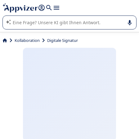
beantworten (mehrere Zeilen mit
Shift + Eingabe
).
Die KI von Appvizer führt Sie bei der Nutzung oder Auswahl
von SaaS-Software in Unternehmen.
Kollaboration
Digitale Signatur