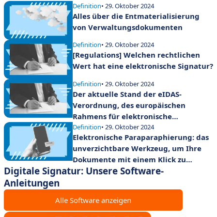
Definition
• 29. Oktober 2024
Alles über die Entmaterialisierung
von Verwaltungsdokumenten
Definition
• 29. Oktober 2024
[Regulations] Welchen rechtlichen
Wert hat eine elektronische Signatur?
Definition
• 29. Oktober 2024
Der aktuelle Stand der eIDAS-
Verordnung, des europäischen
Rahmens für elektronische
Signaturen
Definition
• 29. Oktober 2024
Elektronische Paraparaphierung: das
unverzichtbare Werkzeug, um Ihre
Dokumente mit einem Klick zu
Digitale Signatur: Unsere Software-
validieren
Anleitungen
Alle Software anzeigen