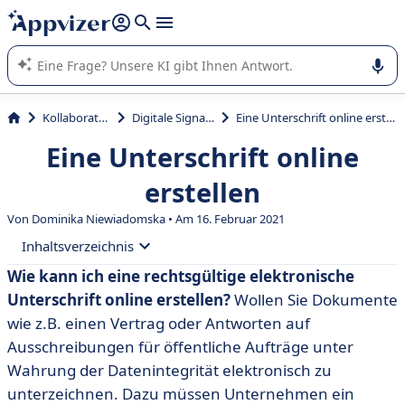
beantworten (mehrere Zeilen mit
Shift + Eingabe
).
Die KI von Appvizer führt Sie bei der Nutzung oder Auswahl
von SaaS-Software in Unternehmen.
Kollaboration
Digitale Signatur
Eine Unterschrift online erstellen
Eine Unterschrift online
erstellen
Von Dominika Niewiadomska • Am 16. Februar 2021
Inhaltsverzeichnis
Wie kann ich eine rechtsgültige elektronische
• Definition
Unterschrift online erstellen?
Wollen Sie Dokumente
• Guide: Eine elektronische Unterschrift online erstellen
wie z.B. einen Vertrag oder Antworten auf
Ausschreibungen für öffentliche Aufträge unter
• Software für das Erstellen von Online-Unterschriften
Wahrung der Datenintegrität elektronisch zu
• Eine neue Herausforderung für alle Unternehmen
unterzeichnen. Dazu müssen Unternehmen ein