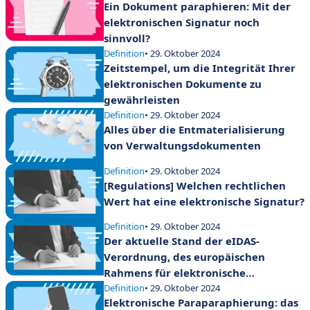
Ein Dokument paraphieren: Mit der
elektronischen Signatur noch
sinnvoll?
Definition
• 29. Oktober 2024
Zeitstempel, um die Integrität Ihrer
elektronischen Dokumente zu
gewährleisten
Definition
• 29. Oktober 2024
Alles über die Entmaterialisierung
von Verwaltungsdokumenten
Definition
• 29. Oktober 2024
[Regulations] Welchen rechtlichen
Wert hat eine elektronische Signatur?
Definition
• 29. Oktober 2024
Der aktuelle Stand der eIDAS-
Verordnung, des europäischen
Rahmens für elektronische
Signaturen
Definition
• 29. Oktober 2024
Elektronische Paraparaphierung: das