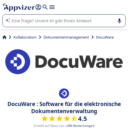
beantworten (mehrere Zeilen mit
Shift + Eingabe
).
Die KI von Appvizer führt Sie bei der Nutzung oder Auswahl
von SaaS-Software in Unternehmen.
Kollaboration
Dokumentenmanagement
DocuWare
DocuWare : Software für die elektronische
Dokumentenverwaltung
4.5
Erstellt auf Basis von
+200 Bewertungen