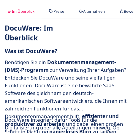
Im Überblick
Preise
Alternativen
Bewe
DocuWare: Im
Überblick
Was ist DocuWare?
Benötigen Sie ein
Dokumentenmanagement-
(DMS)-Programm
zur Verwaltung Ihrer Aufgaben?
Entdecken Sie DocuWare und seine vielfältigen
Funktionen. DocuWare ist eine bewährte SaaS-
Software des gleichnamigen deutsch-
amerikanischen Softwareentwicklers, die Ihnen mit
zahlreichen Funktionen für das
Dokumentenmanagement hilft,
effizienter und
DocuWare integriert dafür Tools für die
produktiver zu arbeiten
und dabei einen großen
Digitalisierung über alle Abteilungen hinweg. Ob
Schritt in Richtung
papierloses Büro
zu tätigen.