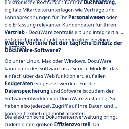
elektronische Rechungen für Ihre
Buchhaltung
,
digitale Mitarbeiterunterlagen wie Verträge und
Lohnabrechnungen für Ihr
Personalwesen
oder
die Erfassung relevanter Kundendaten für Ihren
Vertrieb
- DocuWare zentralisiert und integriert alle
entsprechenden Funktionen in einer einzigen
Welche Vorteile hat der tägliche Einsatz der
Plattform.
DocuWare-Software?
Ob unter Linux, Mac oder Windows, DocuWare
kann dank des Software-as-a-Service Modells, das
einfach über das Web funktioniert, auf allen
Endgeräten
eingesetzt werden. Für die
Datenspeicherung
und Software ist zudem der
Softwareentwickler von DocuWare zuständig. Sie
haben also jederzeit Zugriff auf Ihre Daten und
können flexibel und mobil arbeiten.
Die elektronische Dokumentenverwaltung bringt
zudem einen großen
Effizienzvorteil
: Da