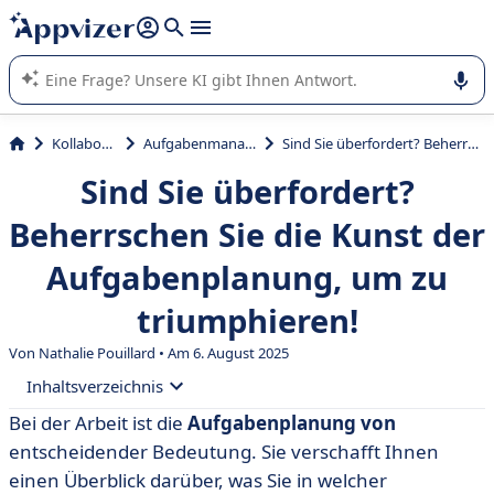
beantworten (mehrere Zeilen mit
Shift + Eingabe
).
Die KI von Appvizer führt Sie bei der Nutzung oder Auswahl
von SaaS-Software in Unternehmen.
Kollaboration
Aufgabenmanagement
Sind Sie überfordert? Beherrschen Sie die Kunst der Aufgabenplanung, um zu triumphieren!
Sind Sie überfordert?
Beherrschen Sie die Kunst der
Aufgabenplanung, um zu
triumphieren!
Von Nathalie Pouillard • Am 6. August 2025
Inhaltsverzeichnis
Bei der Arbeit ist die
Aufgabenplanung von
• Die Planung von Aufgaben: Definition und
entscheidender Bedeutung. Sie verschafft Ihnen
Herausforderungen
einen Überblick darüber, was Sie in welcher