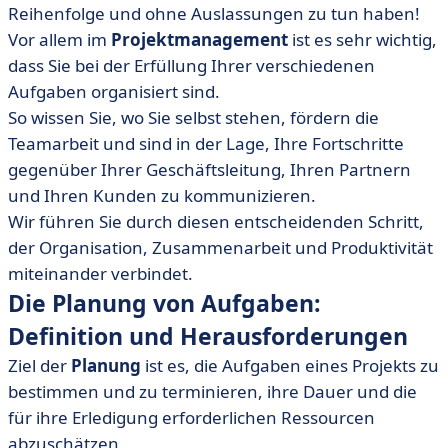
• Die Bedeutung der Planung
Reihenfolge und ohne Auslassungen zu tun haben!
Vor allem im
Projektmanagement
ist es sehr wichtig,
• Die vier Schritte der Planung
dass Sie bei der Erfüllung Ihrer verschiedenen
• Die Verwaltung von Aufgaben
Aufgaben organisiert sind.
• Softwarelösungen für die Aufgabenplanung
So wissen Sie, wo Sie selbst stehen, fördern die
• Wie wählt man ein Planungstool aus? Vergleichende
Teamarbeit und sind in der Lage, Ihre Fortschritte
Tabelle
gegenüber Ihrer Geschäftsleitung, Ihren Partnern
• Arbeiten Sie sich nicht mehr zu Tode!
und Ihren Kunden zu kommunizieren.
Wir führen Sie durch diesen entscheidenden Schritt,
der Organisation, Zusammenarbeit und Produktivität
miteinander verbindet.
Die Planung von Aufgaben:
Definition und Herausforderungen
Ziel der
Planung
ist es, die Aufgaben eines Projekts zu
bestimmen und zu terminieren, ihre Dauer und die
für ihre Erledigung erforderlichen Ressourcen
abzuschätzen.