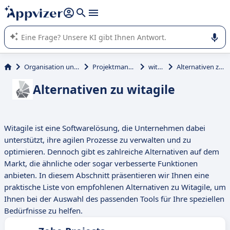
beantworten (mehrere Zeilen mit
Shift + Eingabe
).
Die KI von Appvizer führt Sie bei der Nutzung oder Auswahl
von SaaS-Software in Unternehmen.
Organisation und Planung
Projektmanagement
witagile
Alternativen zu witagile
Alternativen zu witagile
Witagile ist eine Softwarelösung, die Unternehmen dabei
unterstützt, ihre agilen Prozesse zu verwalten und zu
optimieren. Dennoch gibt es zahlreiche Alternativen auf dem
Markt, die ähnliche oder sogar verbesserte Funktionen
anbieten. In diesem Abschnitt präsentieren wir Ihnen eine
praktische Liste von empfohlenen Alternativen zu Witagile, um
Ihnen bei der Auswahl des passenden Tools für Ihre speziellen
Bedürfnisse zu helfen.