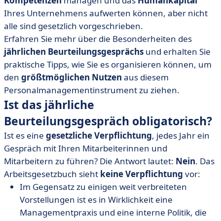
Kompetenzen
managen und das
Humankapital
• Tipps für die Organisation des jährlichen
Ihres Unternehmens aufwerten können, aber nicht
Beurteilungsgesprächs
alle sind gesetzlich vorgeschrieben.
• Beispiel für ein jährliches Beurteilungsgespräch [+
Erfahren Sie mehr über die Besonderheiten des
Vorlage].
jährlichen Beurteilungsgesprächs
und erhalten Sie
• Was tun, wenn das Jahresgespräch abgelehnt wird?
praktische Tipps, wie Sie es organisieren können, um
• Das jährliche Beurteilungsgespräch... und dann?
den
größtmöglichen Nutzen
aus diesem
Personalmanagementinstrument zu ziehen.
Ist das jährliche
Beurteilungsgespräch obligatorisch?
Ist es eine
gesetzliche Verpflichtung
, jedes Jahr ein
Gespräch mit Ihren Mitarbeiterinnen und
Mitarbeitern zu führen? Die Antwort lautet:
Nein
. Das
Arbeitsgesetzbuch sieht
keine Verpflichtung
vor:
Im Gegensatz zu einigen weit verbreiteten
Vorstellungen ist es in Wirklichkeit eine
Managementpraxis und eine interne Politik, die