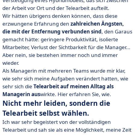
Verstetigung eines Hybridmodells, das sich zwischen
• Telemanagement bedeutet auch, das Informelle zu
der Arbeit vor Ort und der Telearbeit aufteilt.
verwalten.
Wir hätten übrigens denken können, dass diese
erzwungene Erfahrung den
• Was mir hilft, besser zu telemanagen
zahlreichen Ängsten,
die mit der Entfernung verbunden sind
, den Garaus
gemacht hätte: geringere Produktivität, isolierte
Mitarbeiter, Verlust der Sichtbarkeit für die Manager...
Aber nein, sie bestehen immer noch und immer
wieder.
Als Managerin mit mehreren Teams wurde mir klar,
wie sehr sich meine Aufgaben verändert hatten, wie
sehr sich die
Telearbeit auf meinen Alltag als
Managerin aus
wirkte. Hier erfahren Sie, wie.
Nicht mehr leiden, sondern die
Telearbeit selbst wählen.
Ich war sehr begeistert von der vollständigen
Telearbeit und sah sie als eine Möglichkeit, meine Zeit