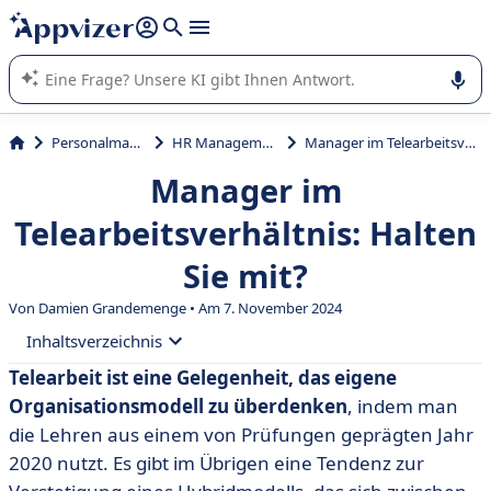
beantworten (mehrere Zeilen mit
Shift + Eingabe
).
Die KI von Appvizer führt Sie bei der Nutzung oder Auswahl
von SaaS-Software in Unternehmen.
Personalmanagement
HR Management System
Manager im Telearbeitsverhältnis: Halten Sie mit?
Manager im
Telearbeitsverhältnis: Halten
Sie mit?
Von Damien Grandemenge • Am 7. November 2024
Inhaltsverzeichnis
Telearbeit ist eine Gelegenheit, das eigene
• Nicht mehr leiden, sondern die Telearbeit selbst
Organisationsmodell zu überdenken
, indem man
wählen.
die Lehren aus einem von Prüfungen geprägten Jahr
• Ihre Manager auf operativer Ebene zu begleiten bleibt
2020 nutzt. Es gibt im Übrigen eine Tendenz zur
notwendig.