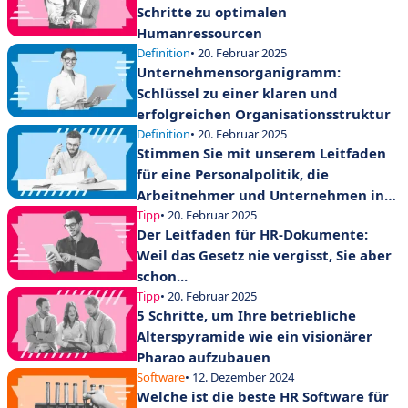
Schritte zu optimalen
Humanressourcen
Definition
• 20. Februar 2025
Unternehmensorganigramm:
Schlüssel zu einer klaren und
erfolgreichen Organisationsstruktur
Definition
• 20. Februar 2025
Stimmen Sie mit unserem Leitfaden
für eine Personalpolitik, die
Arbeitnehmer und Unternehmen in
Einklang bringt.
Tipp
• 20. Februar 2025
Der Leitfaden für HR-Dokumente:
Weil das Gesetz nie vergisst, Sie aber
schon...
Tipp
• 20. Februar 2025
5 Schritte, um Ihre betriebliche
Alterspyramide wie ein visionärer
Pharao aufzubauen
Software
• 12. Dezember 2024
Welche ist die beste HR Software für