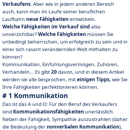
Verkaufens
. Aber wie in jedem anderen Bereich
• #3 Produktwissen
auch, kann man im Laufe seiner beruflichen
• #4 Aktives Zuhören
Laufbahn
neue Fähigkeiten
entwickeln.
• # 5 Anpassungsfähigkeit
Welche Fähigkeiten im Verkauf sind
also
• # 6 Die Verhandlung
unverzichtbar?
Welche Fähigkeiten
müssen Sie
• #7 Die Selbstüberwindung
unbedingt beherrschen, um erfolgreich zu sein und in
einer sich rasant verändernden Welt mithalten zu
• #8 Die Fähigkeit, gut zu präsentieren
können?
• # 9 Neugierde
Kommunikation, Einfühlungsvermögen, Zuhören,
• # 10 Resilienz
Verhandeln... Es gibt
20
davon, und in diesem Artikel
• # 11 Geduld
werden sie alle besprochen, mit
einigen Tipps,
wie Sie
• #12 Sinn für Organisation
Ihre Fähigkeiten perfektionieren können.
# 1 Kommunikation
• # 13 Zeitmanagement
Das ist das A und O: Für den Beruf des Verkäufers
• #14 Die Initiative ergreifen
sind
Kommunikationsfähigkeiten
unerlässlich.
• # 15 Die Lösung von Konflikten
Neben der Fähigkeit, Sympathie auszustrahlen (daher
• # 16 Der Umgang mit Stress
die Bedeutung der
nonverbalen Kommunikation
),