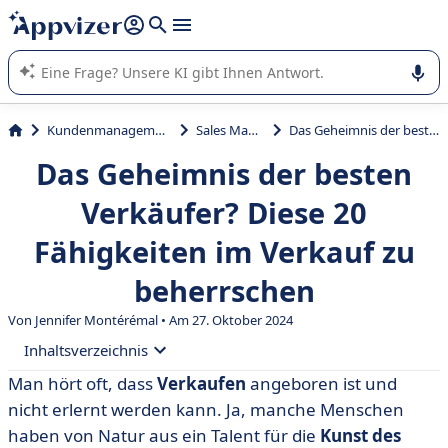
beantworten (mehrere Zeilen mit
Shift + Eingabe
).
Die KI von Appvizer führt Sie bei der Nutzung oder Auswahl
von SaaS-Software in Unternehmen.
Kundenmanagement und Vertrieb
Sales Management
Das Geheimnis der besten Verkäufer? Diese 20 Fähigkeiten im Verkauf zu beherrschen
Das Geheimnis der besten
Verkäufer? Diese 20
Fähigkeiten im Verkauf zu
beherrschen
Von
Jennifer Montérémal
• Am 27. Oktober 2024
Inhaltsverzeichnis
Man hört oft, dass
Verkaufen
angeboren ist und
• # 1 Kommunikation
nicht erlernt werden kann. Ja, manche Menschen
• # 2 Einfühlungsvermögen
haben von Natur aus ein Talent für die
Kunst des