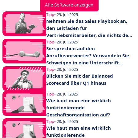
Alle Software anzeigen
Tipp
• 29. Juli 2025
Nehmen Sie das Sales Playbook an,
den Leitfaden für
Vertriebsmitarbeiter, die nichts dem
Zufall überlassen
Tipp
• 29. Juli 2025
Sie sprechen auf den
Anrufbeantworter? Verwandeln Sie
Schweigen in eine Unterschrift
mithilfe von Nachtelefonieren
Tipp
• 28. Juli 2025
Blicken Sie mit der Balanced
Scorecard über Q1 hinaus
Tipp
• 28. Juli 2025
Wie baut man eine wirklich
funktionierende
Geschäftsorganisation auf?
Tipp
• 28. Juli 2025
Wie baut man eine wirklich
funktionierende