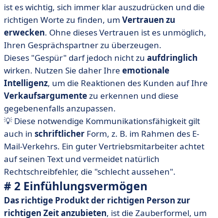
• # 17 Teamgeist
ist es wichtig, sich immer klar auszudrücken und die
• # 18 Networking
richtigen Worte zu finden, um
Vertrauen zu
• #19 Beherrschung der technischen Hilfsmittel
erwecken
. Ohne dieses Vertrauen ist es unmöglich,
Ihren Gesprächspartner zu überzeugen.
• #20 Die Kundenbetreuung
Dieses "Gespür" darf jedoch nicht zu
aufdringlich
• Wie können Sie Ihre Verkaufsfähigkeiten verbessern?
wirken. Nutzen Sie daher Ihre
emotionale
Unsere drei Tipps
Intelligenz
, um die Reaktionen des Kunden auf Ihre
• Was ist bei den Fähigkeiten eines guten Verkäufers zu
Verkaufsargumente
zu erkennen und diese
beachten?
gegebenenfalls anzupassen.
💡 Diese notwendige Kommunikationsfähigkeit gilt
auch in
schriftlicher
Form, z. B. im Rahmen des E-
Mail-Verkehrs. Ein guter Vertriebsmitarbeiter achtet
auf seinen Text und vermeidet natürlich
Rechtschreibfehler, die "schlecht aussehen".
# 2 Einfühlungsvermögen
Das richtige Produkt der richtigen Person zur
richtigen Zeit anzubieten
, ist die Zauberformel, um