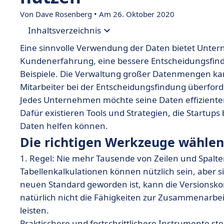
Von
Dave Rosenberg
• Am 26. Oktober 2020
Inhaltsverzeichnis
Eine sinnvolle Verwendung der Daten bietet Unter
• Die richtigen Werkzeuge wählen
Kundenerfahrung, eine bessere Entscheidungsfindu
Beispiele. Die Verwaltung großer Datenmengen kan
• Daten vertrauen, um über Ihr Unternehmen 
Mitarbeiter bei der Entscheidungsfindung überfor
• Die Datenanalyse von Anfang an integrieren
Jedes Unternehmen möchte seine Daten effizienter 
• Verwenden Sie Ihre Daten!
Dafür existieren Tools und Strategien, die Startups
Daten helfen können.
• Derzeitige und zukünftige Investoren überze
Die richtigen Werkzeuge wählen
• Finanzdaten vor einem IPO durchsortieren
1. Regel: Nie mehr Tausende von Zeilen und Spalte
Tabellenkalkulationen können nützlich sein, aber s
neuen Standard geworden ist, kann die Versionskon
natürlich nicht die Fähigkeiten zur Zusammenarbe
leisten.
Praktischere und fortschrittlichere Instrumente st