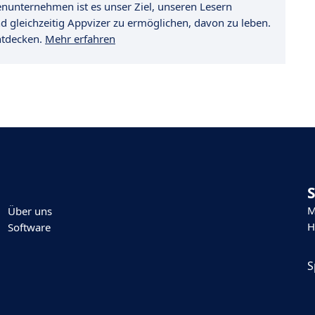
ienunternehmen ist es unser Ziel, unseren Lesern
nd gleichzeitig Appvizer zu ermöglichen, davon zu leben.
ntdecken.
Mehr erfahren
M
Über uns
H
Software
S