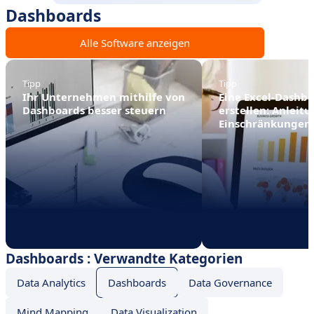
Dashboards
Alle Software anzeigen
Tipp
Tipp
Ihr Unternehmen mithilfe von
Eine Excel-Dashb
Dashboards besser steuern
erstellen: Anleit
Einschränkungen
Dashboards : Verwandte Kategorien
Data Analytics
Dashboards
Data Governance
Mind Mapping
Data Visualization