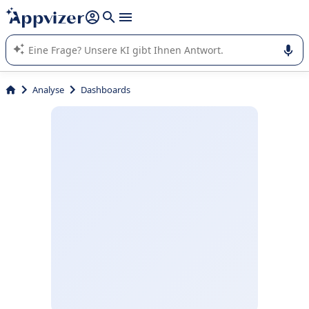
beantworten (mehrere Zeilen mit
Shift + Eingabe
).
Die KI von Appvizer führt Sie bei der Nutzung oder Auswahl
von SaaS-Software in Unternehmen.
Analyse
Dashboards