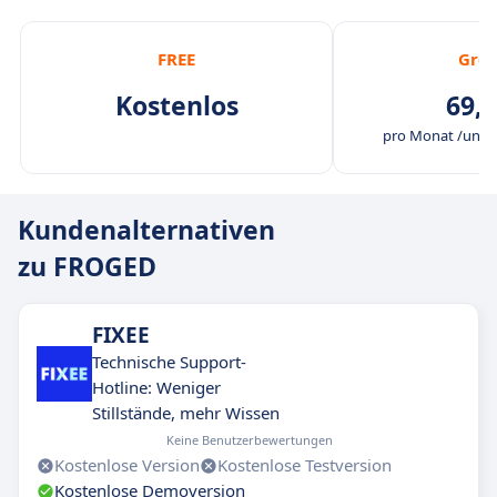
FREE
Gro
Kostenlos
69,0
pro Monat /unbe
Kundenalternativen
zu FROGED
FIXEE
Technische Support-
Hotline: Weniger
Stillstände, mehr Wissen
Keine Benutzerbewertungen
Kostenlose Version
Kostenlose Testversion
Kostenlose Demoversion