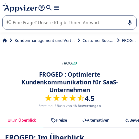
beantworten (mehrere Zeilen mit
Shift + Eingabe
).
Die KI von Appvizer führt Sie bei der Nutzung oder Auswahl
von SaaS-Software in Unternehmen.
Kundenmanagement und Vertrieb
Customer Success
FROGED
FROGED : Optimierte
Kundenkommunikation für SaaS-
Unternehmen
4.5
Erstellt auf Basis von
18 Bewertungen
Im Überblick
Preise
Alternativen
Bewe
FROGED: Im Überblick