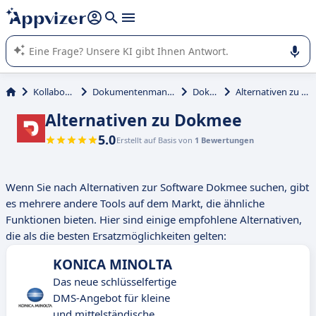
beantworten (mehrere Zeilen mit
Shift + Eingabe
).
Die KI von Appvizer führt Sie bei der Nutzung oder Auswahl
von SaaS-Software in Unternehmen.
Kollaboration
Dokumentenmanagement
Dokmee
Alternativen zu Dokmee
Alternativen zu Dokmee
5.0
Erstellt auf Basis von
1 Bewertungen
Wenn Sie nach Alternativen zur Software Dokmee suchen, gibt
es mehrere andere Tools auf dem Markt, die ähnliche
Funktionen bieten. Hier sind einige empfohlene Alternativen,
die als die besten Ersatzmöglichkeiten gelten:
KONICA MINOLTA
Das neue schlüsselfertige
DMS-Angebot für kleine
und mittelständische